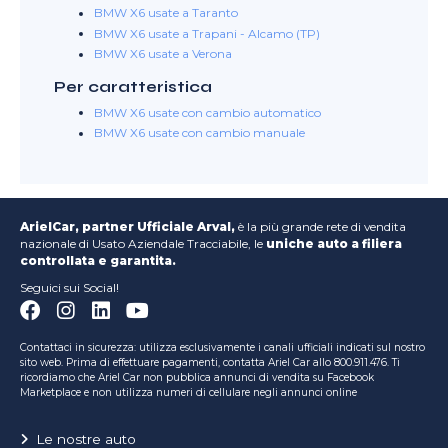
BMW X6 usate a Taranto
BMW X6 usate a Trapani - Alcamo (TP)
BMW X6 usate a Verona
Per caratteristica
BMW X6 usate con cambio automatico
BMW X6 usate con cambio manuale
ArielCar, partner Ufficiale Arval,
è la più grande rete di vendita
nazionale di Usato Aziendale Tracciabile, le
uniche auto a filiera
controllata e garantita.
Seguici sui Social!
Contattaci in sicurezza: utilizza esclusivamente i canali ufficiali indicati sul nostro
sito web. Prima di effettuare pagamenti, contatta Ariel Car allo 800.911.476. Ti
ricordiamo che Ariel Car non pubblica annunci di vendita su Facebook
Marketplace e non utilizza numeri di cellulare negli annunci online
Le nostre auto