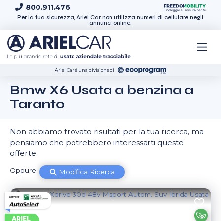
Skip to content
800.911.476
Per la tua sicurezza, Ariel Car non utilizza numeri di cellulare negli
annunci online.
Ariel Car é una divisione di
Bmw X6 Usata a benzina a
Taranto
Non abbiamo trovato risultati per la tua ricerca, ma
pensiamo che potrebbero interessarti queste
offerte.
Oppure
Modifica Ricerca
ARIEL