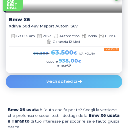
CAR
BEST
DEAL
Bmw
X6
Xdrive 30d 48v Msport Autom. Suv
88.055 Km
2023
Automatico
Ibrida
Euro 6
Garanzia 12 Mesi
PROMO!
63.500
€
66.300
IVA INCLUSA
938,00
€
oppure
/mese
vedi scheda
Bmw X6 usata
è l’auto che fa per te? Scegli la versione
che preferisci e scopri tutti i dettagli della
Bmw X6 usata
a Taranto
di tuo interesse per scoprire se è l’auto giusta
per te.