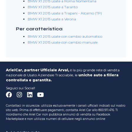
BMW X1 2015 usate a Roma Nomentana
BMW X1 2015 usate a Taranto
BMW X1 2015 usate a Trapani - Alcamo (TP)
BMW X1 2015 usate a Verona
Per caratteristica
BMW X1 2015 usate con cambio automatico
BMW X1 2015 usate con cambio manuale
ArielCar, partner Ufficiale Arval,
è la più grande rete di vendita
nazionale di Usato Aziendale Tracciabile, le
uniche auto a filiera
controllata e garantita.
Seguici sui Social!
Contattaci in sicurezza: utilizza esclusivamente i canali ufficiali indicati sul nostro
sito web. Prima di effettuare pagamenti, contatta Ariel Car allo 800.911.476. Ti
ricordiamo che Ariel Car non pubblica annunci di vendita su Facebook
Marketplace e non utilizza numeri di cellulare negli annunci online