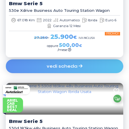
Bmw
Serie 5
530e Xdrive Business Auto Touring Station Wagon
67.018 Km
2022
Automatico
Ibrida
Euro 6
Garanzia 12 Mesi
PROMO!
25.900
€
27.250
IVA INCLUSA
500,00
€
oppure
/mese
vedi scheda
ARIEL
CAR
BEST
DEAL
Bmw
Serie 5
530d 183kw 48v Business Auto Touring Station Wagon