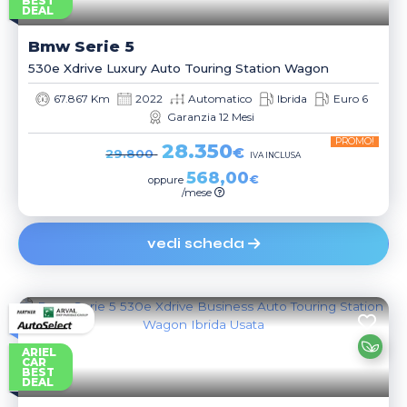
BEST
DEAL
Bmw
Serie 5
530e Xdrive Luxury Auto Touring Station Wagon
67.867 Km
2022
Automatico
Ibrida
Euro 6
Garanzia 12 Mesi
PROMO!
28.350
€
29.800
IVA INCLUSA
568,00
€
oppure
/mese
vedi scheda
ARIEL
CAR
BEST
DEAL