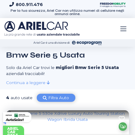
Skip to content
800.911.476
Per la tua sicurezza, Ariel Car non utilizza numeri di cellulare negli
annunci online.
Ariel Car é una divisione di
Bmw Serie 5 Usata
Solo da Ariel Car trovi le
migliori Bmw Serie 5 Usata
aziendali tracciabili!
Continua a leggere
4
auto usate
Filtra Auto
ARIEL
CAR