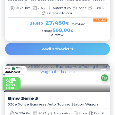
67.231 Km
2022
Automatico
Ibrida
Euro 6
Garanzia 12 Mesi
PROMO!
27.450
€
28.850
IVA INCLUSA
568,00
€
oppure
/mese
vedi scheda
ARIEL
CAR
BEST
DEAL
Bmw
Serie 5
530e Xdrive Business Auto Touring Station Wagon
52.284 Km
2023
Automatico
Ibrida
Euro 6