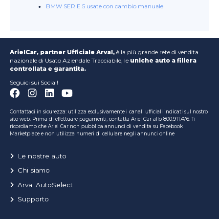
BMW SERIE 5 usate con cambio manuale
ArielCar, partner Ufficiale Arval,
è la più grande rete di vendita
nazionale di Usato Aziendale Tracciabile, le
uniche auto a filiera
controllata e garantita.
Seguici sui Social!
Contattaci in sicurezza: utilizza esclusivamente i canali ufficiali indicati sul nostro
sito web. Prima di effettuare pagamenti, contatta Ariel Car allo 800.911.476. Ti
ricordiamo che Ariel Car non pubblica annunci di vendita su Facebook
Marketplace e non utilizza numeri di cellulare negli annunci online
Le nostre auto
Chi siamo
Arval AutoSelect
Supporto