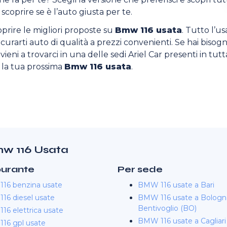
scoprire se è l’auto giusta per te.
oprire le migliori proposte su
Bmw 116 usata
. Tutto l’u
sicurarti auto di qualità a prezzi convenienti. Se hai bisogn
ieni a trovarci in una delle sedi Ariel Car presenti in tutta
o la tua prossima
Bmw 116 usata
.
Bmw 116 Usata
burante
Per sede
16 benzina usate
BMW 116 usate a Bari
16 diesel usate
BMW 116 usate a Bologn
Bentivoglio (BO)
16 elettrica usate
BMW 116 usate a Cagliari
16 gpl usate