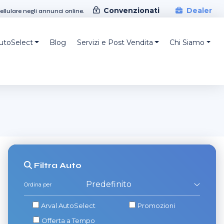
Convenzionati
Dealer
cellulare negli annunci online.
AutoSelect
Blog
Servizi e Post Vendita
Chi Siamo
Filtra
Auto
Ordina per
Arval AutoSelect
Promozioni
Offerta a Tempo