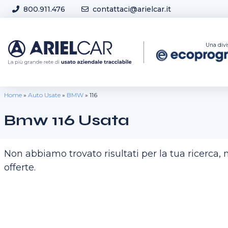
Skip to content
800.911.476
contattaci@arielcar.it
Sedi e Orari
Una divi
Home
»
Auto Usate
»
BMW
»
116
Bmw 116 Usata
Non abbiamo trovato risultati per la tua ricerca
offerte.