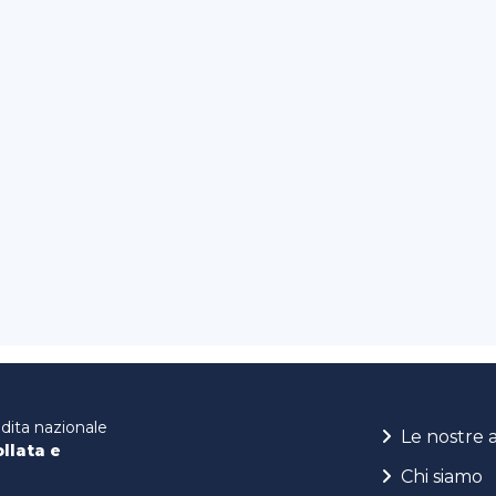
ndita nazionale
Le nostre 
ollata e
Chi siamo