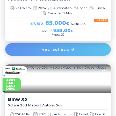
23.176 Km
2024
Automatico
Ibrida
Euro 6
Garanzia 12 Mesi
PROMO!
65.000
€
67.750
IVA INCLUSA
938,00
€
oppure
/mese
vedi scheda
ARIEL
CAR
BEST
DEAL
Bmw
X5
Xdrive 25d Msport Autom. Suv
75.843 Km
2023
Automatico
Diesel
Euro 6