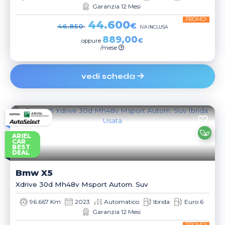
Garanzia 12 Mesi
PROMO!
44.600
€
46.850
IVA INCLUSA
889,00
€
oppure
/mese
vedi scheda
ARIEL
CAR
BEST
DEAL
Bmw
X5
Xdrive 30d Mh48v Msport Autom. Suv
96.667 Km
2023
Automatico
Ibrida
Euro 6
Garanzia 12 Mesi
PROMO!