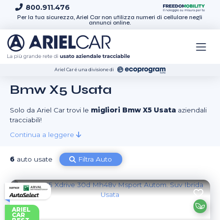
Skip to content
800.911.476
Per la tua sicurezza, Ariel Car non utilizza numeri di cellulare negli
annunci online.
Ariel Car é una divisione di
Bmw X5 Usata
Solo da Ariel Car trovi le
migliori Bmw X5 Usata
aziendali
tracciabili!
Continua a leggere
6
auto usate
Filtra Auto
ARIEL
CAR