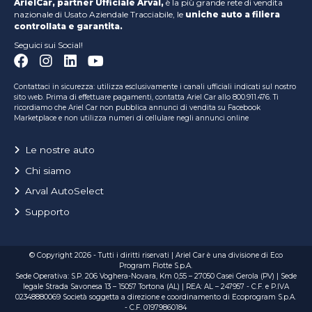
ArielCar, partner Ufficiale Arval,
è la più grande rete di vendita
nazionale di Usato Aziendale Tracciabile, le
uniche auto a filiera
controllata e garantita.
Seguici sui Social!
Contattaci in sicurezza: utilizza esclusivamente i canali ufficiali indicati sul nostro
sito web. Prima di effettuare pagamenti, contatta Ariel Car allo 800.911.476. Ti
ricordiamo che Ariel Car non pubblica annunci di vendita su Facebook
Marketplace e non utilizza numeri di cellulare negli annunci online
Le nostre auto
Chi siamo
Arval AutoSelect
Supporto
© Copyright 2026 - Tutti i diritti riservati | Ariel Car è una divisione di Eco
Program Flotte S.p.A.
Sede Operativa: S.P. 206 Voghera-Novara, Km 0,55 – 27050 Casei Gerola (PV) | Sede
legale Strada Savonesa 13 – 15057 Tortona (AL) | REA: AL – 247957 - C.F. e P.IVA
02348880069 Società soggetta a direzione e coordinamento di Ecoprogram S.p.A.
- C.F. 01979860184