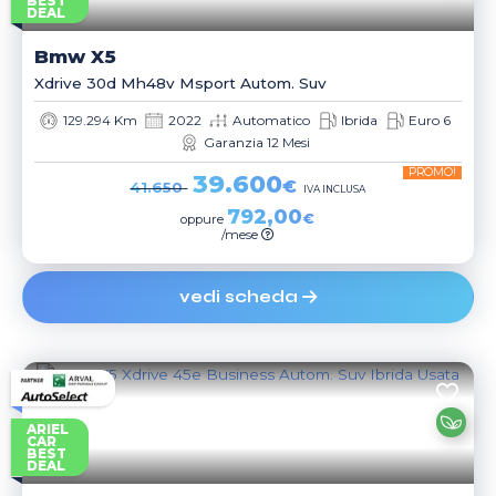
BEST
DEAL
Bmw
X5
Xdrive 30d Mh48v Msport Autom. Suv
129.294 Km
2022
Automatico
Ibrida
Euro 6
Garanzia 12 Mesi
PROMO!
39.600
€
41.650
IVA INCLUSA
792,00
€
oppure
/mese
vedi scheda
ARIEL
CAR
BEST
DEAL