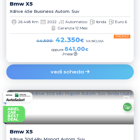
Bmw
X5
Xdrive 45e Business Autom. Suv
26.448 Km
2022
Automatico
Ibrida
Euro 6
Garanzia 12 Mesi
PROMO!
42.350
€
44.500
IVA INCLUSA
841,00
€
oppure
/mese
vedi scheda
ARIEL
CAR
BEST
DEAL
Bmw
X5
Xdrive 30d 48v Msport Autom. Suv