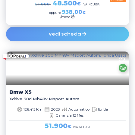
48.500
€
51.000
IVA INCLUSA
938,00
€
oppure
/mese
vedi scheda
Bmw
X5
Xdrive 30d Mh48v Msport Autom.
126.415 Km
2023
Automatico
Ibrida
Garanzia 12 Mesi
51.900
€
IVA INCLUSA