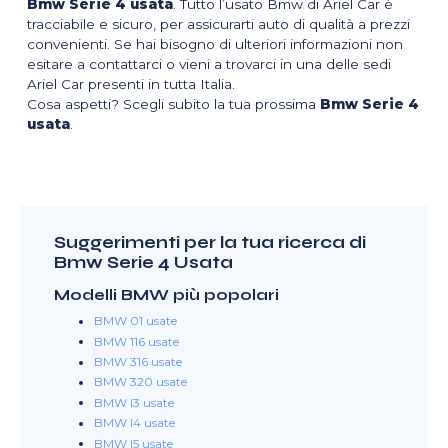
Bmw Serie 4 usata
. Tutto l’usato Bmw di Ariel Car è
tracciabile e sicuro, per assicurarti auto di qualità a prezzi
convenienti. Se hai bisogno di ulteriori informazioni non
esitare a contattarci o vieni a trovarci in una delle sedi
Ariel Car presenti in tutta Italia.
Cosa aspetti? Scegli subito la tua prossima
Bmw Serie 4
usata
.
Suggerimenti per la tua ricerca di
Bmw Serie 4 Usata
Modelli BMW più popolari
BMW 01 usate
BMW 116 usate
BMW 316 usate
BMW 320 usate
BMW I3 usate
BMW I4 usate
BMW I5 usate