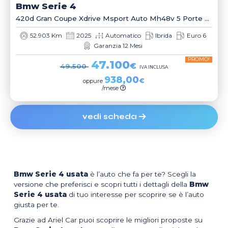
Bmw
Serie 4
420d Gran Coupe Xdrive Msport Auto Mh48v 5 Porte Berlina
52.903 Km
2025
Automatico
Ibrida
Euro 6
Garanzia 12 Mesi
PROMO!
47.100
€
49.500
IVA INCLUSA
938,00
€
oppure
/mese
vedi scheda
Bmw Serie 4 usata
è l’auto che fa per te? Scegli la
versione che preferisci e scopri tutti i dettagli della
Bmw
Serie 4 usata
di tuo interesse per scoprire se è l’auto
giusta per te.
Grazie ad Ariel Car puoi scoprire le migliori proposte su