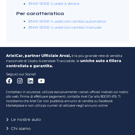
BMW SERIE 4 usate a Verona
Per caratteristica
BMW SERIE 4 usate con cambio automatico
BMW SERIE 4 usate con cambio manuale
ArielCar, partner Ufficiale Arval,
è la più grande rete di vendita
nazionale di Usato Aziendale Tracciabile, le
uniche auto a filiera
controllata e garantita.
Seguici sui Social!
Contattaci in sicurezza: utilizza esclusivamente i canali ufficiali indicati sul nostro
sito web. Prima di effettuare pagamenti, contatta Ariel Car allo 800.911.476. Ti
ricordiamo che Ariel Car non pubblica annunci di vendita su Facebook
Marketplace e non utilizza numeri di cellulare negli annunci online
Le nostre auto
Chi siamo