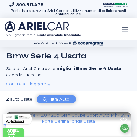
Skip to content
800.911.476
Per la tua sicurezza, Ariel Car non utilizza numeri di cellulare negli
annunci online.
Ariel Car é una divisione di
Bmw Serie 4 Usata
Solo da Ariel Car trovi le
migliori Bmw Serie 4 Usata
aziendali tracciabili!
Continua a leggere
2
auto usate
Filtra Auto
ARIEL
CAR