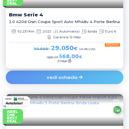
BEST
DEAL
Bmw
Serie 4
2.0 420d Gran Coupe Sport Auto Mh48v 4 Porte Berlina
92.231 Km
2022
Automatico
Ibrida
Euro 6
Garanzia 12 Mesi
PROMO!
29.050
€
30.500
IVA INCLUSA
568,00
€
oppure
/mese
vedi scheda
ARIEL
CAR
BEST
DEAL