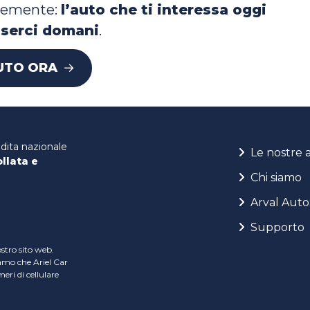
locemente:
l’auto che ti interessa oggi
serci domani
.
UTO ORA
ndita nazionale
Le nostre 
ollata e
Chi siamo
Arval Auto
Supporto
ostro sito web.
iamo che Ariel Car
ri di cellulare