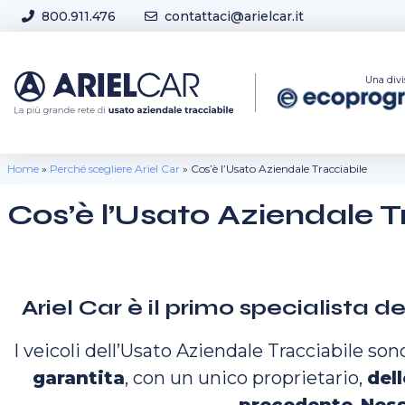
Skip to content
800.911.476
contattaci@arielcar.it
Sedi e Orari
Una divi
Home
»
Perché scegliere Ariel Car
»
Cos’è l’Usato Aziendale Tracciabile
Cos’è l’Usato Aziendale T
Ariel Car è il primo specialista del
I veicoli dell’Usato Aziendale Tracciabile so
garantita
, con un unico proprietario,
dell