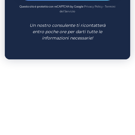
Questo sito è protetto con reCAPTCHA by Google
Privacy Policy
-
Termini
del Servizio
Un nostro consulente ti ricontatterà
entro poche ore per darti tutte le
informazioni necessarie!