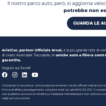
Il nostro parco auto, però, si aggiorna ve
potrebbe non es
GUARDA LE A
ArielCar, partner Ufficiale Arval,
è la più grande rete di ve
di Usato Aziendale Tracciabile, le
uniche auto a filiera contr
garantita.
Seguici sui Social!
Contattaci in sicurezza: utilizza esclusivamente i canali ufficiali indicati sul n
Prima di effettuare pagamenti, contatta Ariel Car allo 800.911.476. Ti ricord
non pubblica annunci di vendita su Facebook Marketplace e non utilizza nume
negli annunci online