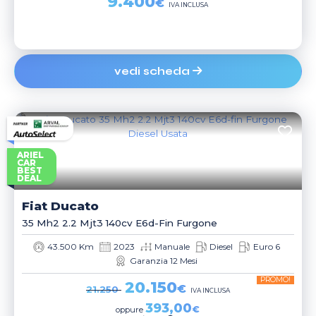
9.400
€
IVA INCLUSA
vedi scheda
ARIEL
CAR
BEST
DEAL
Fiat
Ducato
35 Mh2 2.2 Mjt3 140cv E6d-Fin Furgone
43.500 Km
2023
Manuale
Diesel
Euro 6
Garanzia 12 Mesi
PROMO!
20.150
€
21.250
IVA INCLUSA
393,00
€
oppure