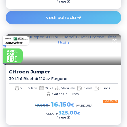
/mese
vedi scheda
ARIEL
CAR
BEST
DEAL
Citroen
Jumper
30 L1h1 Bluehdi 120cv Furgone
21.662 Km
2021
Manuale
Diesel
Euro 6
Garanzia 12 Mesi
PROMO!
16.150
€
17.000
IVA INCLUSA
325,00
€
oppure
/mese