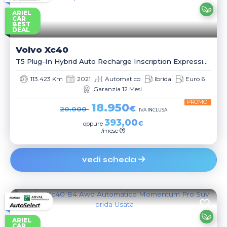
ARIEL
CAR
BEST
DEAL
Volvo
Xc40
T5 Plug-In Hybrid Auto Recharge Inscription Expression Suv
113.423 Km
2021
Automatico
Ibrida
Euro 6
Garanzia 12 Mesi
PROMO!
18.950
€
20.000
IVA INCLUSA
393,00
€
oppure
/mese
vedi scheda
ARIEL
CAR