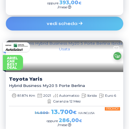
393,00
€
oppure
/mese
vedi scheda
ARIEL
CAR
BEST
DEAL
Toyota
Yaris
Hybrid Business My20 5 Porte Berlina
81.874 Km
2021
Automatico
Ibrida
Euro 6
Garanzia 12 Mesi
PROMO!
13.700
€
14.500
IVA INCLUSA
286,00
€
oppure
/mese