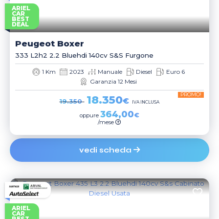
ARIEL
CAR
BEST
DEAL
Peugeot
Boxer
333 L2h2 2.2 Bluehdi 140cv S&s Furgone
1 Km
2023
Manuale
Diesel
Euro 6
Garanzia 12 Mesi
PROMO!
18.350
€
19.350
IVA INCLUSA
364,00
€
oppure
/mese
vedi scheda
ARIEL
CAR
BEST