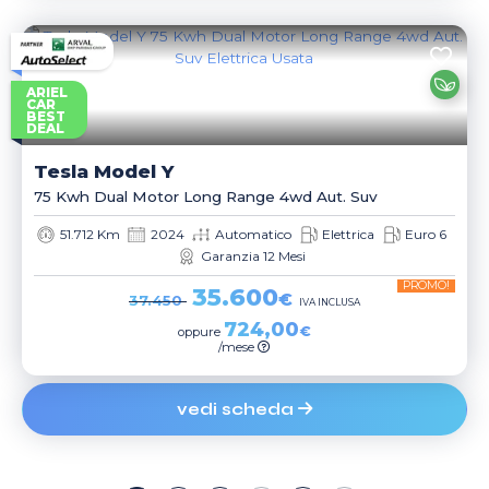
ARIEL
CAR
BEST
DEAL
Tesla
Model Y
75 Kwh Dual Motor Long Range 4wd Aut. Suv
51.712 Km
2024
Automatico
Elettrica
Euro 6
Garanzia 12 Mesi
PROMO!
35.600
€
37.450
IVA INCLUSA
724,00
€
oppure
/mese
vedi scheda