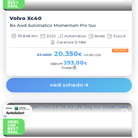
BEST
DEAL
Volvo
Xc40
B4 Awd Automatico Momentum Pro Suv
119.848 Km
2022
Automatico
Ibrida
Euro 6
Garanzia 12 Mesi
PROMO!
20.350
€
21.450
IVA INCLUSA
393,00
€
oppure
/mese
vedi scheda
ARIEL
CAR
BEST
DEAL