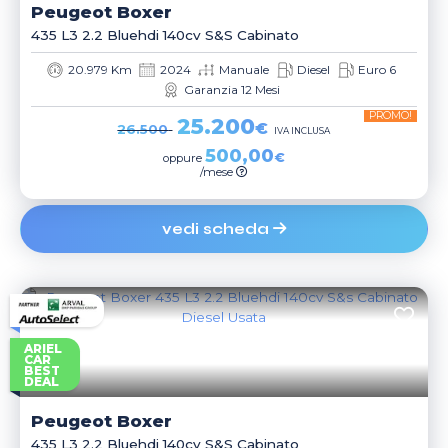
Peugeot
Boxer
435 L3 2.2 Bluehdi 140cv S&s Cabinato
20.979 Km
2024
Manuale
Diesel
Euro 6
Garanzia 12 Mesi
PROMO!
25.200
€
26.500
IVA INCLUSA
500,00
€
oppure
/mese
vedi scheda
ARIEL
CAR
BEST
DEAL
Peugeot
Boxer
435 L3 2.2 Bluehdi 140cv S&s Cabinato