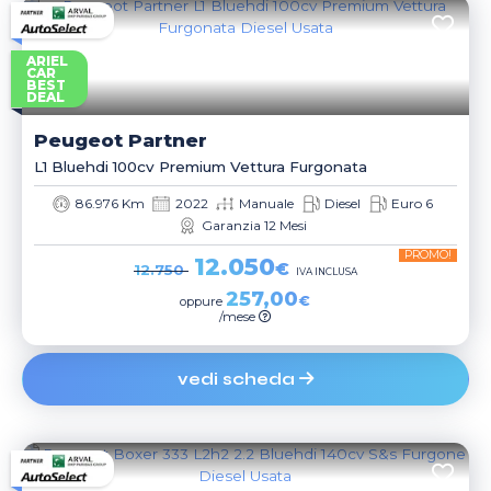
ARIEL
CAR
BEST
DEAL
Peugeot
Partner
L1 Bluehdi 100cv Premium Vettura Furgonata
86.976 Km
2022
Manuale
Diesel
Euro 6
Garanzia 12 Mesi
PROMO!
12.050
€
12.750
IVA INCLUSA
257,00
€
oppure
/mese
vedi scheda