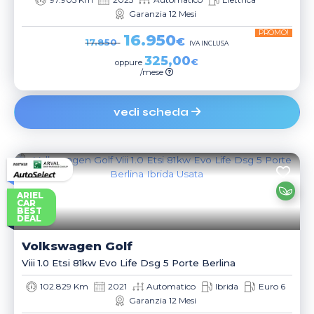
Garanzia 12 Mesi
PROMO!
16.950
€
17.850
IVA INCLUSA
325,00
€
oppure
/mese
vedi scheda
ARIEL
CAR
BEST
DEAL
Volkswagen
Golf
Viii 1.0 Etsi 81kw Evo Life Dsg 5 Porte Berlina
102.829 Km
2021
Automatico
Ibrida
Euro 6
Garanzia 12 Mesi