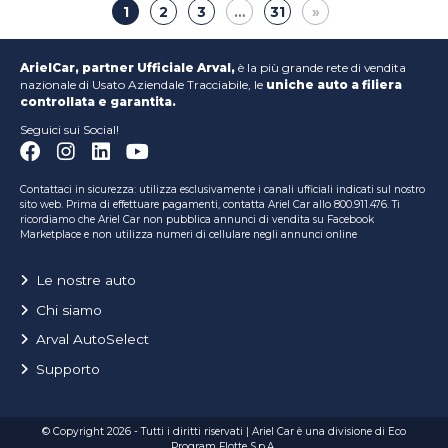
1
2
3
…
31
ArielCar, partner Ufficiale Arval,
è la più grande rete di vendita
nazionale di Usato Aziendale Tracciabile, le
uniche auto a filiera
controllata e garantita.
Seguici sui Social!
Contattaci in sicurezza: utilizza esclusivamente i canali ufficiali indicati sul nostro
sito web. Prima di effettuare pagamenti, contatta Ariel Car allo 800.911.476. Ti
ricordiamo che Ariel Car non pubblica annunci di vendita su Facebook
Marketplace e non utilizza numeri di cellulare negli annunci online
Le nostre auto
Chi siamo
Arval AutoSelect
Supporto
© Copyright 2026 - Tutti i diritti riservati | Ariel Car è una divisione di Eco
Program Flotte S.p.A.