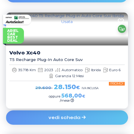
ARIEL
CAR
BEST
DEAL
Volvo
Xc40
T5 Recharge Plug-In Auto Core Suv
35.718 Km
2023
Automatico
Ibrida
Euro 6
Garanzia 12 Mesi
PROMO!
28.150
€
29.600
IVA INCLUSA
568,00
€
oppure
/mese
vedi scheda