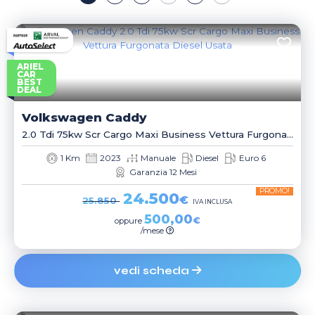
ARIEL
CAR
BEST
DEAL
Volkswagen
Caddy
2.0 Tdi 75kw Scr Cargo Maxi Business Vettura Furgonata
1 Km
2023
Manuale
Diesel
Euro 6
Garanzia 12 Mesi
PROMO!
24.500
€
25.850
IVA INCLUSA
500,00
€
oppure
/mese
vedi scheda