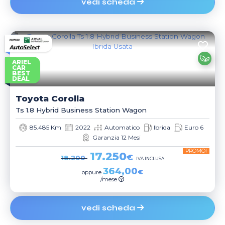
vedi scheda
ARIEL
CAR
BEST
DEAL
Toyota
Corolla
Ts 1.8 Hybrid Business Station Wagon
85.485 Km
2022
Automatico
Ibrida
Euro 6
Garanzia 12 Mesi
PROMO!
17.250
€
18.200
IVA INCLUSA
364,00
€
oppure
/mese
vedi scheda