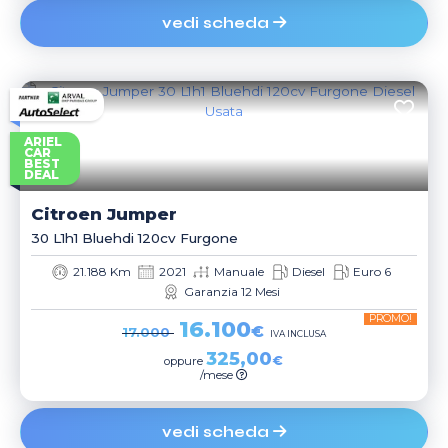
vedi scheda
ARIEL
CAR
BEST
DEAL
Citroen
Jumper
30 L1h1 Bluehdi 120cv Furgone
21.188 Km
2021
Manuale
Diesel
Euro 6
Garanzia 12 Mesi
PROMO!
16.100
€
17.000
IVA INCLUSA
325,00
€
oppure
/mese
vedi scheda