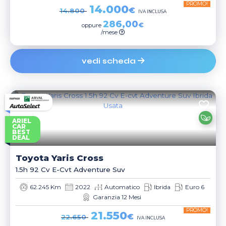
PROMO!
14.000
€
14.800
IVA INCLUSA
286,00
€
oppure
/mese
vedi scheda
ARIEL
CAR
BEST
DEAL
Toyota
Yaris Cross
1.5h 92 Cv E-Cvt Adventure Suv
62.245 Km
2022
Automatico
Ibrida
Euro 6
Garanzia 12 Mesi
PROMO!
21.550
€
22.650
IVA INCLUSA