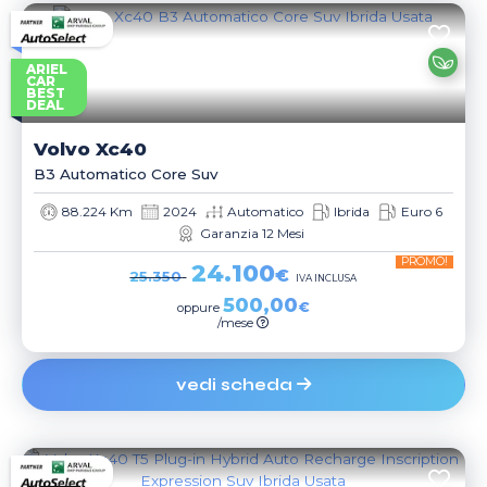
ARIEL
CAR
BEST
DEAL
Volvo
Xc40
B3 Automatico Core Suv
88.224 Km
2024
Automatico
Ibrida
Euro 6
Garanzia 12 Mesi
PROMO!
24.100
€
25.350
IVA INCLUSA
500,00
€
oppure
/mese
vedi scheda