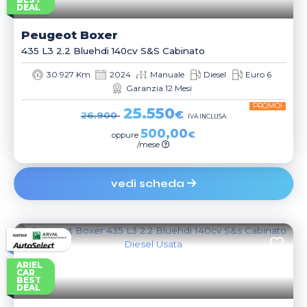
DEAL
Peugeot
Boxer
435 L3 2.2 Bluehdi 140cv S&s Cabinato
30.927 Km
2024
Manuale
Diesel
Euro 6
Garanzia 12 Mesi
PROMO!
25.550
€
26.900
IVA INCLUSA
500,00
€
oppure
/mese
vedi scheda
ARIEL
CAR
BEST
DEAL