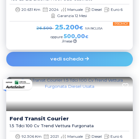
20.631 Km
2024
Manuale
Diesel
Euro 6
Garanzia 12 Mesi
PROMO!
25.200
€
26.500
IVA INCLUSA
500,00
€
oppure
/mese
vedi scheda
Ford
Transit Courier
1.5 Tdci 100 Cv Trend Vettura Furgonata
92.306 Km
2021
Manuale
Diesel
Euro 6