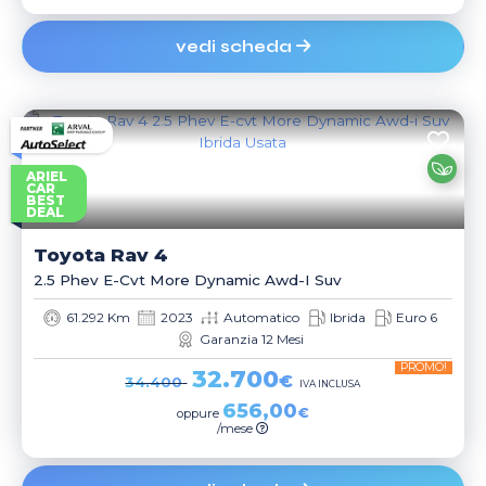
vedi scheda
ARIEL
CAR
BEST
DEAL
Toyota
Rav 4
2.5 Phev E-Cvt More Dynamic Awd-I Suv
61.292 Km
2023
Automatico
Ibrida
Euro 6
Garanzia 12 Mesi
PROMO!
32.700
€
34.400
IVA INCLUSA
656,00
€
oppure
/mese