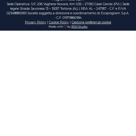
Sede Operativa: S.P. 206 Voghera-Novara, Km 0,55 – 27050 Casei Gerola (PV) | Sede
legale Strada Savonesa 13 – 15057 Tortona (AL) | REA: AL – 247957 - C.F. e P.IVA
02348880069 Società soggetta a direzione e coordinamento di Ecoprogram S.p.A.
- C.F. 01979860184
Privacy Policy
|
Cookie Policy
|
Gestione preferenze cookie
Made with
by
RSW Studio