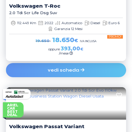
Volkswagen
T-Roc
2.0 Tdi Scr Life Dsg Suv
112.449 Km
2022
Automatico
Diesel
Euro 6
Garanzia 12 Mesi
PROMO!
18.650
€
19.650
IVA INCLUSA
393,00
€
oppure
/mese
vedi scheda
ARIEL
CAR
BEST
DEAL
Volkswagen
Passat Variant