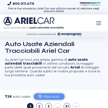
Skip to content
800.911.476
Per la tua sicurezza, Ariel Car non utilizza numeri di cellulare negli
annunci online.
Ariel Car é una divisione di
Auto Usate Aziendali
Tracciabili Ariel Car
Su Ariel Car trovi una ampia gamma di
auto usate
aziendali tracciabili
in ottime condizioni, la maggior
parte delle quali provenienti dal circuito
Arval
di noleggio
lungo termine. Guarda subito le nostre proposte e trova la
tua prossima auto usata!
726
auto usate
Filtra Auto
1
2
3
…
31