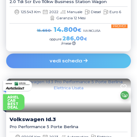
2.0 Tdi Scr Evo 110kw Business Station Wagon
125.543 Km
2022
Manuale
Diesel
Euro 6
Garanzia 12 Mesi
PROMO!
14.800
€
15.650
IVA INCLUSA
286,00
€
oppure
/mese
vedi scheda
ARIEL
CAR
BEST
DEAL
Volkswagen
Id.3
Pro Performance 5 Porte Berlina
97.905 Km
2023
Automatico
Elettrica