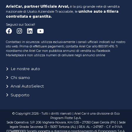
ArielCar, partner Ufficiale Arval,
è la più grande rete di vendita
nazionale di Usato Aziendale Tracciabile, le
uniche auto a filiera
controllata e garantita.
Seguici sui Social!
Contattaci in sicurezza: utilizza esclusivamente i canali ufficiali indicati sul nostro
sito web. Prima di effettuare pagamenti, contatta Ariel Car allo 800.911.476. Ti
ricordiamo che Ariel Car non pubblica annunci di vendita su Facebook
Marketplace e non utilizza numeri di cellulare negli annunci online
Le nostre auto
Chi siamo
Arval AutoSelect
Supporto
© Copyright 2026 - Tutti i diritti riservati | Ariel Car è una divisione di Eco
Program Flotte S.p.A.
Sede Operativa: S.P. 206 Voghera-Novara, Km 0,55 – 27050 Casei Gerola (PV) | Sede
legale Strada Savonesa 13 – 15057 Tortona (AL) | REA: AL – 247957 - C.F. e P.IVA
02348880069 Società soggetta a direzione e coordinamento di Ecoprogram S.p.A.