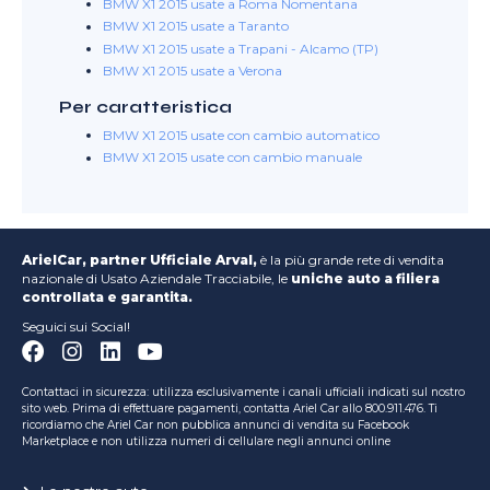
BMW X1 2015 usate a Roma Nomentana
BMW X1 2015 usate a Taranto
BMW X1 2015 usate a Trapani - Alcamo (TP)
BMW X1 2015 usate a Verona
Per caratteristica
BMW X1 2015 usate con cambio automatico
BMW X1 2015 usate con cambio manuale
ArielCar, partner Ufficiale Arval,
è la più grande rete di vendita
nazionale di Usato Aziendale Tracciabile, le
uniche auto a filiera
controllata e garantita.
Seguici sui Social!
Contattaci in sicurezza: utilizza esclusivamente i canali ufficiali indicati sul nostro
sito web. Prima di effettuare pagamenti, contatta Ariel Car allo 800.911.476. Ti
ricordiamo che Ariel Car non pubblica annunci di vendita su Facebook
Marketplace e non utilizza numeri di cellulare negli annunci online