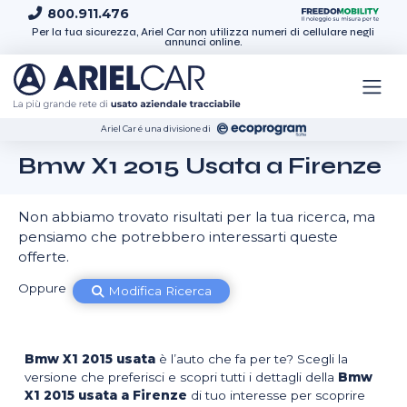
Skip to content
800.911.476
Per la tua sicurezza, Ariel Car non utilizza numeri di cellulare negli
annunci online.
Ariel Car é una divisione di
Bmw X1 2015 Usata a Firenze
Non abbiamo trovato risultati per la tua ricerca, ma
pensiamo che potrebbero interessarti queste
offerte.
Oppure
Modifica Ricerca
Bmw X1 2015 usata
è l’auto che fa per te? Scegli la
versione che preferisci e scopri tutti i dettagli della
Bmw
X1 2015 usata a Firenze
di tuo interesse per scoprire