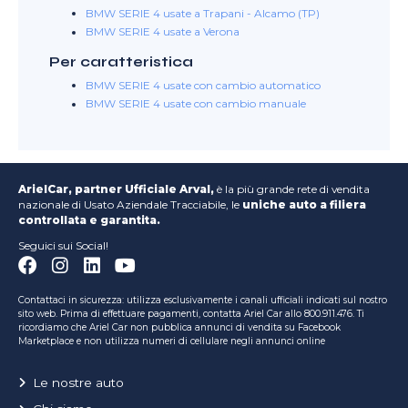
BMW SERIE 4 usate a Trapani - Alcamo (TP)
BMW SERIE 4 usate a Verona
Per caratteristica
BMW SERIE 4 usate con cambio automatico
BMW SERIE 4 usate con cambio manuale
ArielCar, partner Ufficiale Arval,
è la più grande rete di vendita
nazionale di Usato Aziendale Tracciabile, le
uniche auto a filiera
controllata e garantita.
Seguici sui Social!
Contattaci in sicurezza: utilizza esclusivamente i canali ufficiali indicati sul nostro
sito web. Prima di effettuare pagamenti, contatta Ariel Car allo 800.911.476. Ti
ricordiamo che Ariel Car non pubblica annunci di vendita su Facebook
Marketplace e non utilizza numeri di cellulare negli annunci online
Le nostre auto