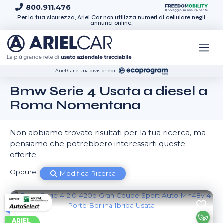
Skip to content
800.911.476
Per la tua sicurezza, Ariel Car non utilizza numeri di cellulare negli
annunci online.
Ariel Car é una divisione di
Bmw Serie 4 Usata a diesel a
Roma Nomentana
Non abbiamo trovato risultati per la tua ricerca, ma
pensiamo che potrebbero interessarti queste
offerte.
Oppure
Modifica Ricerca
ARIEL