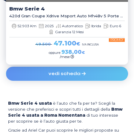
Bmw
Serie 4
420d Gran Coupe Xdrive Msport Auto Mh48v 5 Porte Berlina
52.903 Km
2025
Automatico
Ibrida
Euro 6
Garanzia 12 Mesi
PROMO!
47.100
€
49.500
IVA INCLUSA
938,00
€
oppure
/mese
vedi scheda
Bmw Serie 4 usata
è l’auto che fa per te? Scegli la
versione che preferisci e scopri tutti i dettagli della
Bmw
Serie 4 usata a Roma Nomentana
di tuo interesse
per scoprire se è l’auto giusta per te.
Grazie ad Ariel Car puoi scoprire le migliori proposte su