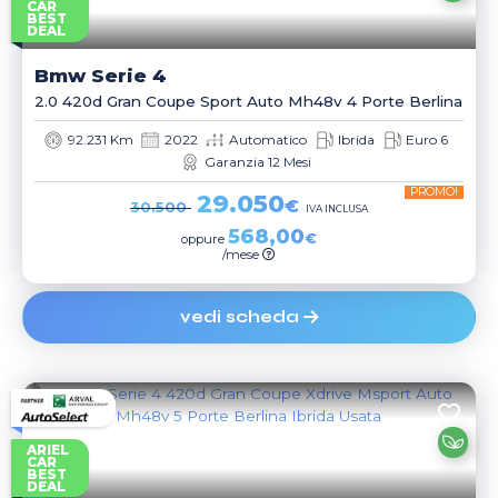
CAR
BEST
DEAL
Bmw
Serie 4
2.0 420d Gran Coupe Sport Auto Mh48v 4 Porte Berlina
92.231 Km
2022
Automatico
Ibrida
Euro 6
Garanzia 12 Mesi
PROMO!
29.050
€
30.500
IVA INCLUSA
568,00
€
oppure
/mese
vedi scheda
ARIEL
CAR
BEST
DEAL