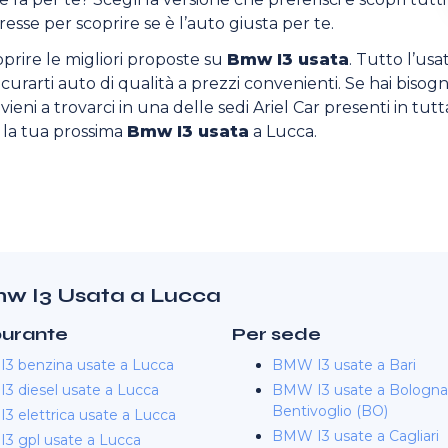
resse per scoprire se è l’auto giusta per te.
oprire le migliori proposte su
Bmw I3 usata
. Tutto l’us
sicurarti auto di qualità a prezzi convenienti. Se hai bisogn
ieni a trovarci in una delle sedi Ariel Car presenti in tutta
o la tua prossima
Bmw I3 usata
a Lucca.
Bmw I3 Usata a Lucca
burante
Per sede
3 benzina usate a Lucca
BMW I3 usate a Bari
3 diesel usate a Lucca
BMW I3 usate a Bologna
Bentivoglio (BO)
 elettrica usate a Lucca
BMW I3 usate a Cagliari
3 gpl usate a Lucca