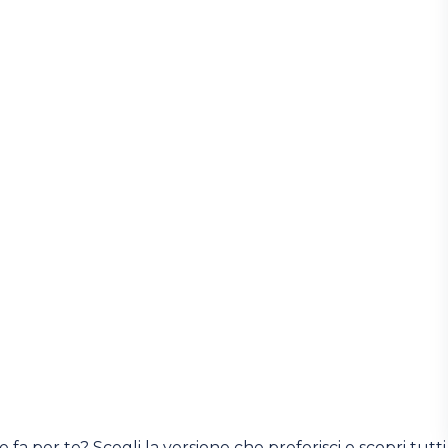
 fa per te? Scegli la versione che preferisci e scopri tutti