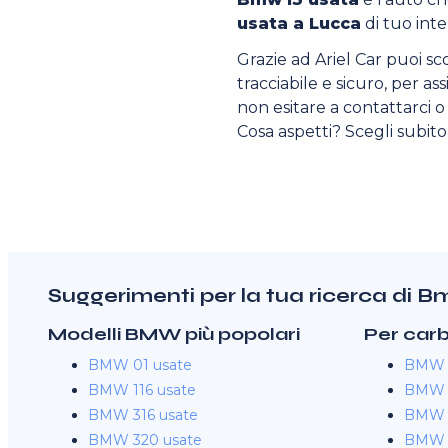
usata a Lucca
di tuo inte
Grazie ad Ariel Car puoi sc
tracciabile e sicuro, per as
non esitare a contattarci o v
Cosa aspetti? Scegli subit
Suggerimenti per la tua ricerca di 
Modelli BMW più popolari
Per car
BMW 01 usate
BMW I
BMW 116 usate
BMW I
BMW 316 usate
BMW I3
BMW 320 usate
BMW I