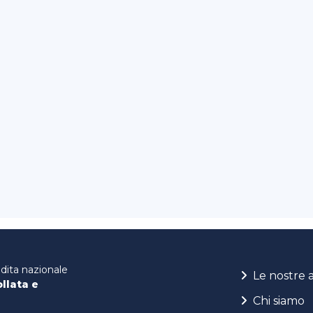
ndita nazionale
Le nostre 
ollata e
Chi siamo