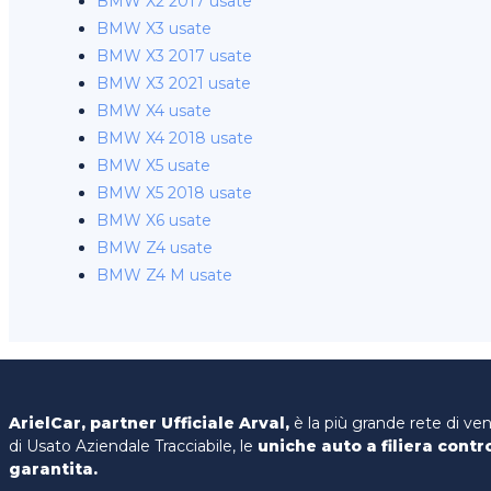
BMW X2 2017 usate
BMW X3 usate
BMW X3 2017 usate
BMW X3 2021 usate
BMW X4 usate
BMW X4 2018 usate
BMW X5 usate
BMW X5 2018 usate
BMW X6 usate
BMW Z4 usate
BMW Z4 M usate
ArielCar, partner Ufficiale Arval,
è la più grande rete di ve
di Usato Aziendale Tracciabile, le
uniche auto a filiera contr
garantita.