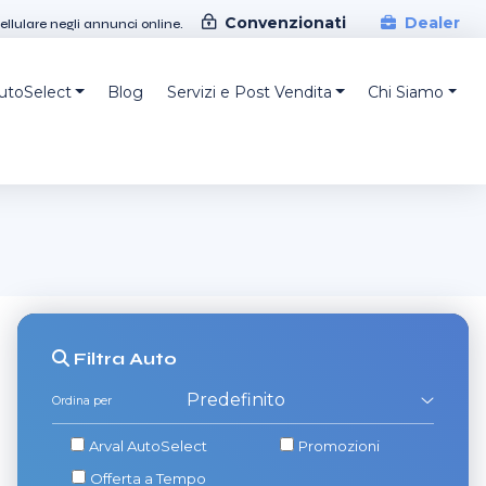
Convenzionati
Dealer
cellulare negli annunci online.
AutoSelect
Blog
Servizi e Post Vendita
Chi Siamo
Filtra
Auto
Ordina per
Arval AutoSelect
Promozioni
Offerta a Tempo