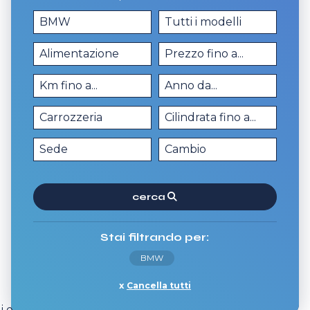
cerca
Stai filtrando per:
BMW
Cancella tutti
 i dettagli della
Bmw I3