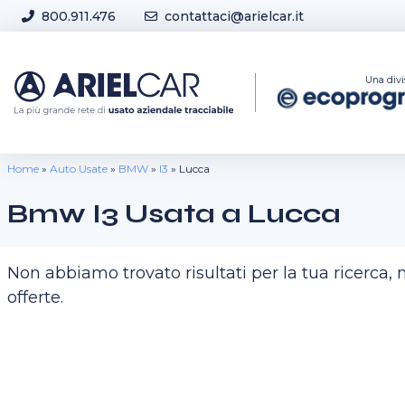
Skip to content
800.911.476
contattaci@arielcar.it
Sedi e Orari
Una divi
Home
»
Auto Usate
»
BMW
»
I3
»
Lucca
Bmw I3 Usata a Lucca
Non abbiamo trovato risultati per la tua ricerca
offerte.