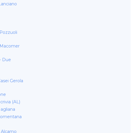
Lanciano
Pozzuoli
- Macomer
- Due
o
asei Gerola
one
rivia (AL)
agliana
Nomentana
- Alcamo