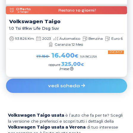
Offerta
Restano
10 giorni
!
a Tempo!
Volkswagen
Taigo
1.0 Tsi 81kw Life Dsg Suv
93.826 Km
2023
Automatico
Benzina
Euro 6
Garanzia 12 Mesi
PROMO!
16.400
€
17.150
IVA INCLUSA
325,00
€
oppure
/mese
vedi scheda
Volkswagen Taigo usata
è l’auto che fa per te? Scegli
la versione che preferisci e scopri tutti i dettagli della
Volkswagen Taigo usata a Verona
di tuo interesse
per scoprire se è l’auto giusta per te.