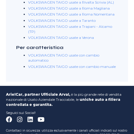
VOLKSWAGEN TAIGO usate a Rivalta Scrivia (AL)
VOLKSWAGEN TAIGO usate a Roma Magliana
VOLKSWAGEN TAIGO usate a Roma Nomentana
VOLKSWAGEN TAIGO usate a Taranto
VOLKSWAGEN TAIGO usate a Trapani - Alcamo
(TP)
VOLKSWAGEN TAIGO usate a Verona
Per caratteristica
VOLKSWAGEN TAIGO usate con cambio
automatico
VOLKSWAGEN TAIGO usate con cambio manuale
ArielCar, partner Ufficiale Arval,
è la più grande rete di vendita
nazionale di Usato Aziendale Tracciabile, le
uniche auto a filiera
controllata e garantita.
Seguici sui Social!
Contattaci in sicurezza: utilizza esclusivamente i canali ufficiali indicati sul nostro