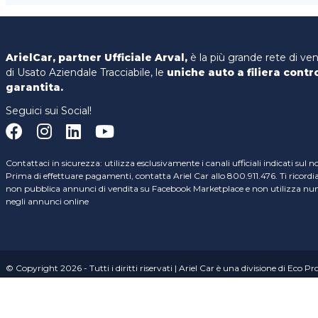
ArielCar, partner Ufficiale Arval,
è la più grande rete di ve
di Usato Aziendale Tracciabile, le
uniche auto a filiera contr
garantita.
Seguici sui Social!
Contattaci in sicurezza: utilizza esclusivamente i canali ufficiali indicati sul n
Prima di effettuare pagamenti, contatta Ariel Car allo 800.911.476. Ti ricord
non pubblica annunci di vendita su Facebook Marketplace e non utilizza nume
negli annunci online
© Copyright 2026 - Tutti i diritti riservati | Ariel Car è una divisione di Eco P
Sede Operativa: S.P. 206 Voghera-Novara, Km 0,55 – 27050 Casei Gerola (PV) |
02348880069 Società soggetta a direzione e coordinamento di Ecoprogram 
Privacy Policy
|
Cookie Policy
|
Gestione preferenze cookie