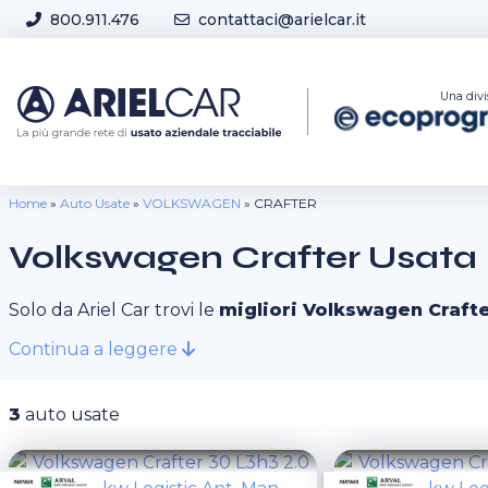
Skip to content
800.911.476
contattaci@arielcar.it
Sedi e Orari
Una divi
Home
»
Auto Usate
»
VOLKSWAGEN
»
CRAFTER
Volkswagen Crafter Usata
Solo da Ariel Car trovi le
migliori Volkswagen Craft
Continua a leggere
3
auto usate