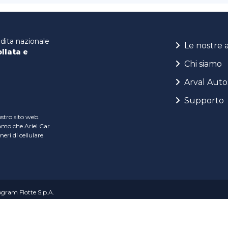
ndita nazionale
Le nostre 
ollata e
Chi siamo
Arval Auto
Supporto
ostro sito web.
iamo che Ariel Car
ri di cellulare
rogram Flotte S.p.A.
 Sede legale Strada Savonesa 13 – 15057 Tortona (AL) | REA: AL – 247957 - C.F
S.p.A. - C.F. 01979860184