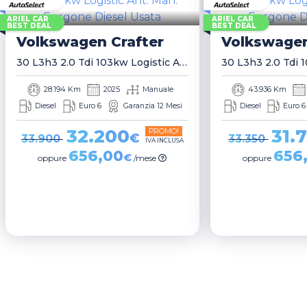
ARIEL CAR
ARIEL CAR
BEST DEAL
BEST DEAL
Volkswagen
Crafter
Volkswage
30 L3h3 2.0 Tdi 103kw Logistic Ant. Man. Furgone
28.194 Km
2025
Manuale
43.936 Km
Diesel
Euro 6
Garanzia 12 Mesi
Diesel
Euro 6
32.200
31.
PROMO!
€
33.900
33.350
IVA INCLUSA
656,00
656
€
oppure
/mese
oppure