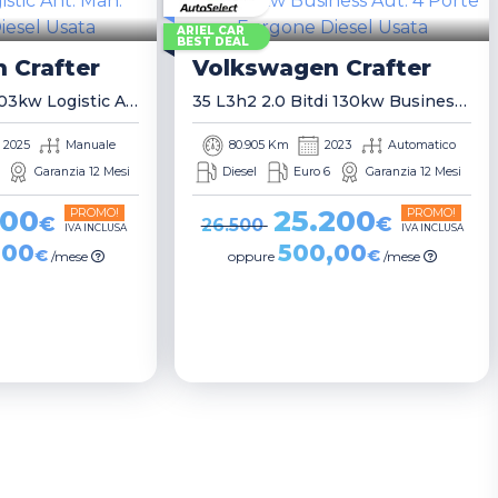
ARIEL CAR
BEST DEAL
n
Crafter
Volkswagen
Crafter
30 L3h3 2.0 Tdi 103kw Logistic Ant. Man. Furgone
35 L3h2 2.0 Bitdi 130kw Business Aut. 4 Porte Furgone
2025
Manuale
80.905 Km
2023
Automatico
Garanzia 12 Mesi
Diesel
Euro 6
Garanzia 12 Mesi
700
25.200
PROMO!
PROMO!
€
€
26.500
IVA INCLUSA
IVA INCLUSA
,00
500,00
€
€
/mese
oppure
/mese