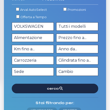
Arval AutoSelect
Promozioni
Offerta a Tempo
cerca
Stai filtrando per: