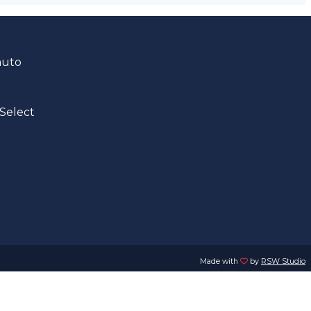
auto
Select
Made with
by
RSW Studio
. e P.IVA