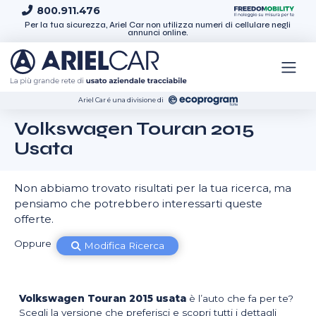
Skip to content
800.911.476
Per la tua sicurezza, Ariel Car non utilizza numeri di cellulare negli
annunci online.
Ariel Car é una divisione di
Volkswagen Touran 2015
Usata
Non abbiamo trovato risultati per la tua ricerca, ma
pensiamo che potrebbero interessarti queste
offerte.
Oppure
Modifica Ricerca
Volkswagen Touran 2015 usata
è l’auto che fa per te?
Scegli la versione che preferisci e scopri tutti i dettagli