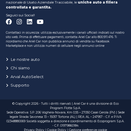
nazionale di Usato Aziendale Tracciabile, le
uniche auto a filiera
controllata e garantita.
Seguici sui Social!
Contattaci in sicurezza: utilizza esclusivamente i canali ufficiali indicati sul nostro
sito web. Prima di effettuare pagamenti, contatta Ariel Car allo 800.911.476. Ti
ricordiamo che Ariel Car non pubblica annunci di vendita su Facebook
Marketplace e non utilizza numeri di cellulare negli annunci online
Le nostre auto
Chi siamo
Arval AutoSelect
Supporto
© Copyright 2026 - Tutti i diritti riservati | Ariel Car è una divisione di Eco
Program Flotte S.p.A.
Sede Operativa: S.P. 206 Voghera-Novara, Km 0,55 – 27050 Casei Gerola (PV) | Sede
legale Strada Savonesa 13 – 15057 Tortona (AL) | REA: AL – 247957 - C.F. e P.IVA
02348880069 Società soggetta a direzione e coordinamento di Ecoprogram S.p.A.
- C.F. 01979860184
Privacy Policy
|
Cookie Policy
|
Gestione preferenze cookie