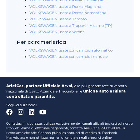
VOLKSWAGEN usate a Rivalta Scrivia (AL)
VOLKSWAGEN usate a Roma Magliana
VOLKSWAGEN usate a Roma Nomentana
VOLKSWAGEN usate a Taranto
VOLKSWAGEN usate a Trapani - Alcamo (TP)
VOLKSWAGEN usate a Verona
Per caratteristica
VOLKSWAGEN usate con cambio automatico
VOLKSWAGEN usate con cambio manuale
ArielCar, partner Ufficiale Arval,
è la più grande rete di vendita
nazionale di Usato Aziendale Tracciabile, le
uniche auto a filiera
controllata e garantita.
Seguici sui Social!
Contattaci in sicurezza: utilizza esclusivamente i canali ufficiali indicati sul nostro
sito web. Prima di effettuare pagamenti, contatta Ariel Car allo 800.911.476. Ti
ricordiamo che Ariel Car non pubblica annunci di vendita su Facebook
Marketplace e non utilizza numeri di cellulare negli annunci online