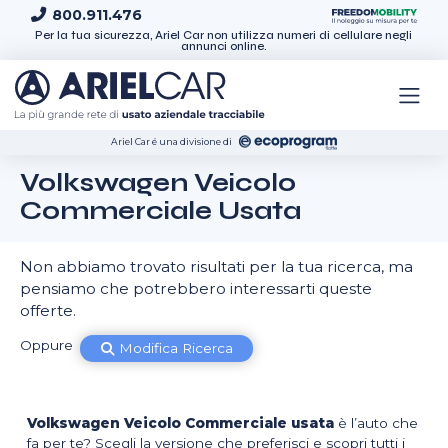
Skip to content
800.911.476
Per la tua sicurezza, Ariel Car non utilizza numeri di cellulare negli
annunci online.
Ariel Car é una divisione di
Volkswagen Veicolo
Commerciale Usata
Non abbiamo trovato risultati per la tua ricerca, ma
pensiamo che potrebbero interessarti queste
offerte.
Oppure
Modifica Ricerca
Volkswagen Veicolo Commerciale usata
è l’auto che
fa per te? Scegli la versione che preferisci e scopri tutti i