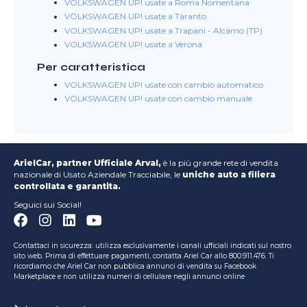
VOLKSWAGEN UP! usate a Roma Nomentana
VOLKSWAGEN UP! usate a Taranto
VOLKSWAGEN UP! usate a Trapani - Alcamo (TP)
VOLKSWAGEN UP! usate a Verona
Per caratteristica
VOLKSWAGEN UP! usate con cambio automatico
VOLKSWAGEN UP! usate con cambio manuale
ArielCar, partner Ufficiale Arval,
è la più grande rete di vendita
nazionale di Usato Aziendale Tracciabile, le
uniche auto a filiera
controllata e garantita.
Seguici sui Social!
Contattaci in sicurezza: utilizza esclusivamente i canali ufficiali indicati sul nostro
sito web. Prima di effettuare pagamenti, contatta Ariel Car allo 800.911.476. Ti
ricordiamo che Ariel Car non pubblica annunci di vendita su Facebook
Marketplace e non utilizza numeri di cellulare negli annunci online