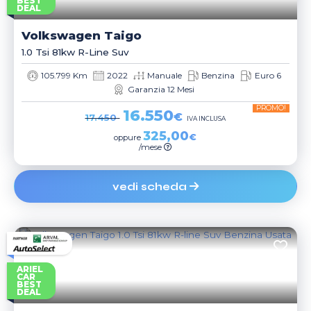
BEST
DEAL
Volkswagen
Taigo
1.0 Tsi 81kw R-Line Suv
105.799 Km
2022
Manuale
Benzina
Euro 6
Garanzia 12 Mesi
PROMO!
16.550
€
17.450
IVA INCLUSA
325,00
€
oppure
/mese
vedi scheda
ARIEL
CAR
BEST
DEAL