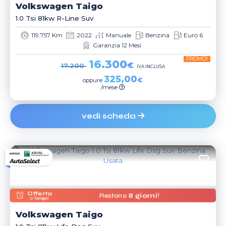
Volkswagen
Taigo
1.0 Tsi 81kw R-Line Suv
119.757 Km
2022
Manuale
Benzina
Euro 6
Garanzia 12 Mesi
PROMO!
16.300
€
17.200
IVA INCLUSA
325,00
€
oppure
/mese
vedi scheda
Offerta
Restano
8 giorni
!
a Tempo!
Volkswagen
Taigo