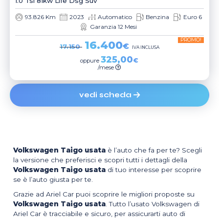
1.0 Tsi 81kw Life Dsg Suv
93.826 Km
2023
Automatico
Benzina
Euro 6
Garanzia 12 Mesi
PROMO!
16.400
€
17.150
IVA INCLUSA
325,00
€
oppure
/mese
vedi scheda
Volkswagen Taigo usata
è l’auto che fa per te? Scegli
la versione che preferisci e scopri tutti i dettagli della
Volkswagen Taigo usata
di tuo interesse per scoprire
se è l’auto giusta per te.
Grazie ad Ariel Car puoi scoprire le migliori proposte su
Volkswagen Taigo usata
. Tutto l’usato Volkswagen di
Ariel Car è tracciabile e sicuro, per assicurarti auto di