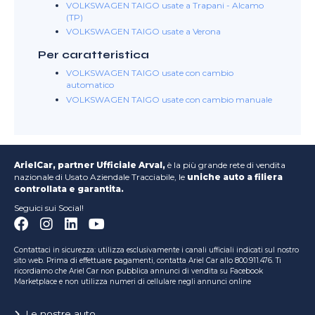
VOLKSWAGEN TAIGO usate a Trapani - Alcamo
(TP)
VOLKSWAGEN TAIGO usate a Verona
Per caratteristica
VOLKSWAGEN TAIGO usate con cambio
automatico
VOLKSWAGEN TAIGO usate con cambio manuale
ArielCar, partner Ufficiale Arval,
è la più grande rete di vendita
nazionale di Usato Aziendale Tracciabile, le
uniche auto a filiera
controllata e garantita.
Seguici sui Social!
Contattaci in sicurezza: utilizza esclusivamente i canali ufficiali indicati sul nostro
sito web. Prima di effettuare pagamenti, contatta Ariel Car allo 800.911.476. Ti
ricordiamo che Ariel Car non pubblica annunci di vendita su Facebook
Marketplace e non utilizza numeri di cellulare negli annunci online
Le nostre auto