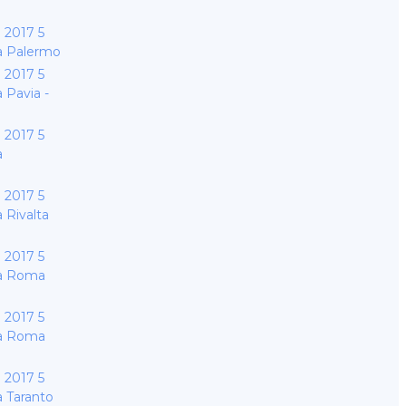
2017 5
 Palermo
2017 5
Pavia -
2017 5
a
2017 5
Rivalta
2017 5
a Roma
2017 5
a Roma
2017 5
 Taranto