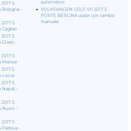
automatico
2017 5
 Bologna -
VOLKSWAGEN GOLF VII 2017 5
PORTE BERLINA usate con cambio
manuale
2017 5
Cagliari
2017 5
Chieti -
2017 5
 Firenze
2017 5
 Lucca
2017 5
Napoli -
2017 5
 Nuoro -
2017 5
 Padova -