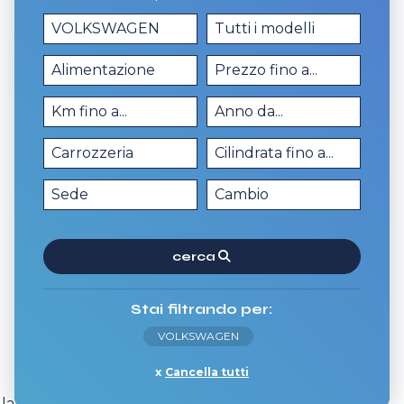
cerca
Stai filtrando per:
VOLKSWAGEN
Cancella tutti
 la versione che preferisci