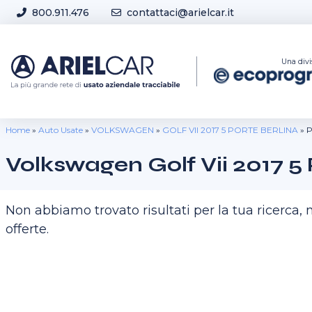
Skip to content
800.911.476
contattaci@arielcar.it
Sedi e Orari
Una divi
Home
»
Auto Usate
»
VOLKSWAGEN
»
GOLF VII 2017 5 PORTE BERLINA
»
P
Volkswagen Golf Vii 2017 5
Non abbiamo trovato risultati per la tua ricerca
offerte.