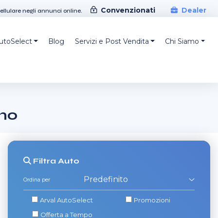
Convenzionati
Dealer
cellulare negli annunci online.
AutoSelect
Blog
Servizi e Post Vendita
Chi Siamo
rmo
Filtra
Auto
Ordina per
Arval AutoSelect
Promozioni
Offerta a Tempo