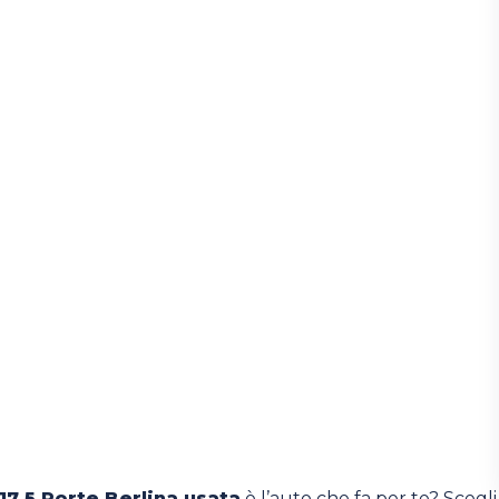
17 5 Porte Berlina usata
è l’auto che fa per te? Scegli