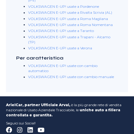
(PV)
VOLKSWAGEN E-UP! usate a Pordenone
VOLKSWAGEN E-UP! usate a Rivalta Scrivia (AL)
VOLKSWAGEN E-UP! usate a Roma Magliana
VOLKSWAGEN E-UP! usate a Roma Nomentana
VOLKSWAGEN E-UP! usate a Taranto
VOLKSWAGEN E-UP! usate a Trapani - Alcamo
(TP)
VOLKSWAGEN E-UP! usate a Verona
Per caratteristica
VOLKSWAGEN E-UP! usate con cambio
automatico
VOLKSWAGEN E-UP! usate con cambio manuale
ArielCar, partner Ufficiale Arval,
è la più grande rete di vendita
nazionale di Usato Aziendale Tracciabile, le
uniche auto a filiera
controllata e garantita.
Seguici sui Social!