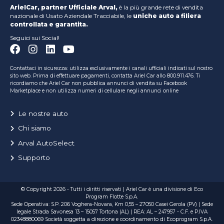
ArielCar, partner Ufficiale Arval,
è la più grande rete di vendita
nazionale di Usato Aziendale Tracciabile, le
uniche auto a filiera
controllata e garantita.
Seguici sui Social!
Contattaci in sicurezza: utilizza esclusivamente i canali ufficiali indicati sul nostro
sito web. Prima di effettuare pagamenti, contatta Ariel Car allo 800.911.476. Ti
ricordiamo che Ariel Car non pubblica annunci di vendita su Facebook
Marketplace e non utilizza numeri di cellulare negli annunci online
Le nostre auto
Chi siamo
Arval AutoSelect
Supporto
© Copyright 2026 - Tutti i diritti riservati | Ariel Car è una divisione di Eco
Program Flotte S.p.A.
Sede Operativa: S.P. 206 Voghera-Novara, Km 0,55 – 27050 Casei Gerola (PV) | Sede
legale Strada Savonesa 13 – 15057 Tortona (AL) | REA: AL – 247957 - C.F. e P.IVA
02348880069 Società soggetta a direzione e coordinamento di Ecoprogram S.p.A.