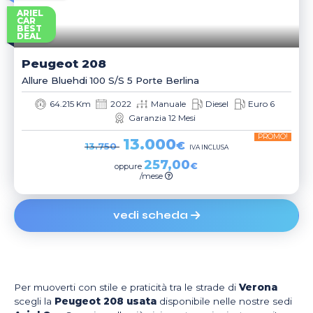
ARIEL
CAR
BEST
DEAL
Peugeot
208
Allure Bluehdi 100 S/s 5 Porte Berlina
64.215 Km
2022
Manuale
Diesel
Euro 6
Garanzia 12 Mesi
PROMO!
13.000
€
13.750
IVA INCLUSA
257,00
€
oppure
/mese
vedi scheda
Per muoverti con stile e praticità tra le strade di
Verona
scegli la
Peugeot 208 usata
disponibile nelle nostre sedi