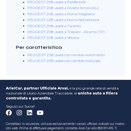
PEUGEOT 208 usate a Pordenone
PEUGEOT 208 usate a Rivalta Scrivia (AL)
PEUGEOT 208 usate a Roma Magliana
PEUGEOT 208 usate a Roma Nomentana
PEUGEOT 208 usate a Taranto
PEUGEOT 208 usate a Trapani - Alcamo (TP)
PEUGEOT 208 usate a Verona
Per caratteristica
PEUGEOT 208 usate con cambio automatico
PEUGEOT 208 usate con cambio manuale
ArielCar, partner Ufficiale Arval,
è la più grande rete di vendita
nazionale di Usato Aziendale Tracciabile, le
uniche auto a filiera
controllata e garantita.
Seguici sui Social!
Contattaci in sicurezza: utilizza esclusivamente i canali ufficiali indicati sul nostro
sito web. Prima di effettuare pagamenti, contatta Ariel Car allo 800.911.476. Ti