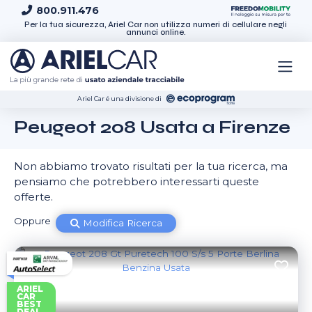
Skip to content
800.911.476
Per la tua sicurezza, Ariel Car non utilizza numeri di cellulare negli
annunci online.
Ariel Car é una divisione di
Peugeot 208 Usata a Firenze
Non abbiamo trovato risultati per la tua ricerca, ma
pensiamo che potrebbero interessarti queste
offerte.
Oppure
Modifica Ricerca
ARIEL
CAR
BEST