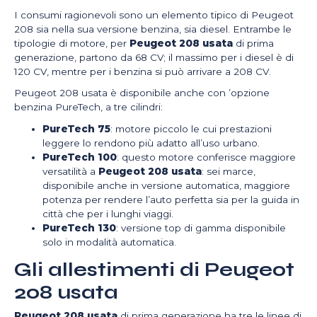
I consumi ragionevoli sono un elemento tipico di Peugeot
208 sia nella sua versione benzina, sia diesel. Entrambe le
tipologie di motore, per
Peugeot 208 usata
di prima
generazione, partono da 68 CV; il massimo per i diesel è di
120 CV, mentre per i benzina si può arrivare a 208 CV.
Peugeot 208 usata è disponibile anche con ’opzione
benzina PureTech, a tre cilindri:
PureTech 75
: motore piccolo le cui prestazioni
leggere lo rendono più adatto all’uso urbano.
PureTech 100
: questo motore conferisce maggiore
versatilità a
Peugeot 208 usata
: sei marce,
disponibile anche in versione automatica, maggiore
potenza per rendere l’auto perfetta sia per la guida in
città che per i lunghi viaggi.
PureTech 130
: versione top di gamma disponibile
solo in modalità automatica.
Gli allestimenti di Peugeot
208 usata
Peugeot 208 usata
di prima generazione ha tre le linee di