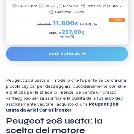
64.059 Km
2022
Manuale
Benzina
Euro 6
Garanzia 12 Mesi
PROMO!
11.900
€
12.550
IVA INCLUSA
257,00
€
oppure
/mese
vedi scheda
Peugeot 208 usata è il modello che fa per te se cerchi una
piccola city car per destreggiarsi quotidianamente con stile
e praticità per le strade di Firenze. Se cerchi un prezzo
vantaggioso senza sacrificare la qualità della tua auto devi
assolutamente valutare l’acquisto di una
Peugeot 208
usata
da Ariel Car a Firenze
!
Peugeot 208 usata: la
scelta del motore