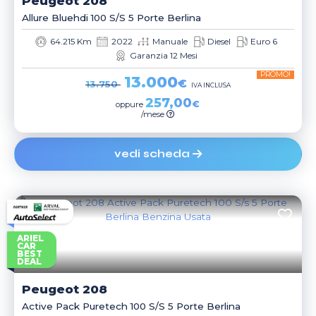
Peugeot
208
Allure Bluehdi 100 S/s 5 Porte Berlina
64.215 Km
2022
Manuale
Diesel
Euro 6
Garanzia 12 Mesi
PROMO!
13.000
€
13.750
IVA INCLUSA
257,00
€
oppure
/mese
vedi scheda
ARIEL
CAR
BEST
DEAL
Peugeot
208
Active Pack Puretech 100 S/s 5 Porte Berlina