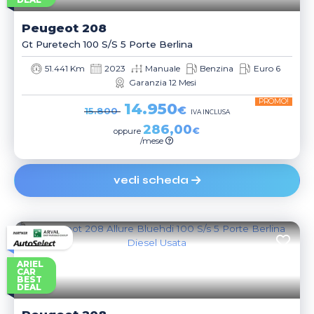
DEAL
Peugeot
208
Gt Puretech 100 S/s 5 Porte Berlina
51.441 Km
2023
Manuale
Benzina
Euro 6
Garanzia 12 Mesi
PROMO!
14.950
€
15.800
IVA INCLUSA
286,00
€
oppure
/mese
vedi scheda
ARIEL
CAR
BEST
DEAL