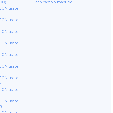
(BO)
con cambio manuale
GON usate
GON usate
GON usate
GON usate
GON usate
GON usate
GON usate
PD)
GON usate
GON usate
V)
GON usate