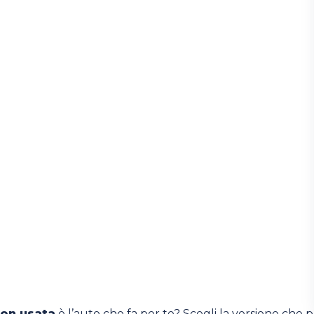
on usata
è l’auto che fa per te? Scegli la versione che pre