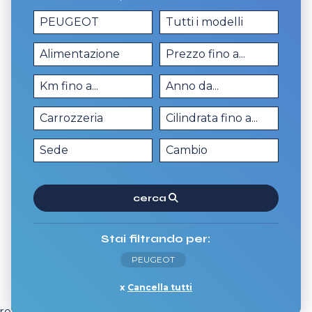
cerca
Stai filtrando per:
PEUGEOT
Cancella tutti
ferisci e scopri tutti i