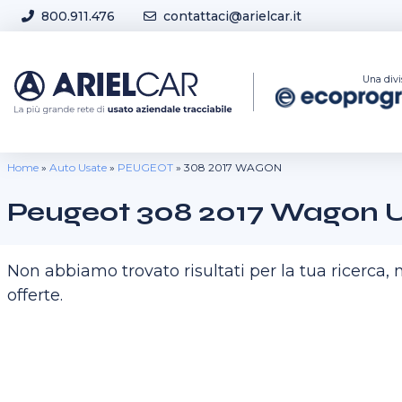
Skip to content
800.911.476
contattaci@arielcar.it
Sedi e Orari
Una divi
Home
»
Auto Usate
»
PEUGEOT
»
308 2017 WAGON
Peugeot 308 2017 Wagon 
Non abbiamo trovato risultati per la tua ricerca
offerte.