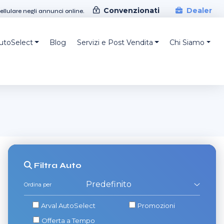
Convenzionati
Dealer
cellulare negli annunci online.
AutoSelect
Blog
Servizi e Post Vendita
Chi Siamo
Filtra
Auto
Ordina per
Arval AutoSelect
Promozioni
Offerta a Tempo