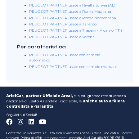
PEUGEOT PARTNER usate a Rivalta Scrivia (AL)
PEUGEOT PARTNER usate a Roma Magliana
PEUGEOT PARTNER usate a Roma Nomentana
PEUGEOT PARTNER usate a Taranto
PEUGEOT PARTNER usate a Trapani - Alcamo (TP)
PEUGEOT PARTNER usate a Verona
Per caratteristica
PEUGEOT PARTNER usate con cambio
automatico
PEUGEOT PARTNER usate con cambio manuale
ArielCar, partner Ufficiale Arval,
è la più grande rete di vendita
nazionale di Usato Aziendale Tracciabile, le
uniche auto a filiera
controllata e garantita.
Seguici sui Social!
Contattaci in sicurezza: utilizza esclusivamente i canali ufficiali indicati sul nostro
sito web. Prima di effettuare pagamenti, contatta Ariel Car allo 800.911.476. Ti