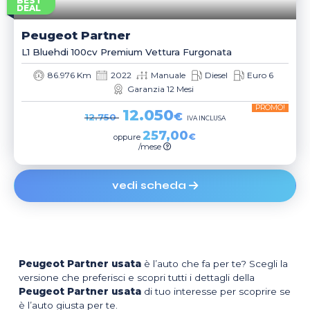
BEST
DEAL
Peugeot
Partner
L1 Bluehdi 100cv Premium Vettura Furgonata
86.976 Km
2022
Manuale
Diesel
Euro 6
Garanzia 12 Mesi
PROMO!
12.050
€
12.750
IVA INCLUSA
257,00
€
oppure
/mese
vedi scheda
Peugeot Partner usata
è l’auto che fa per te? Scegli la
versione che preferisci e scopri tutti i dettagli della
Peugeot Partner usata
di tuo interesse per scoprire se
è l’auto giusta per te.