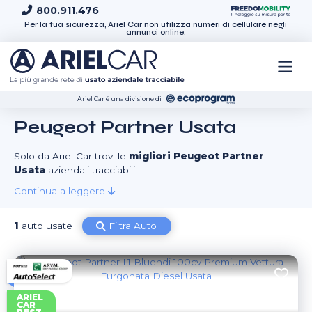
Skip to content
800.911.476
Per la tua sicurezza, Ariel Car non utilizza numeri di cellulare negli
annunci online.
Ariel Car é una divisione di
Peugeot Partner Usata
Solo da Ariel Car trovi le
migliori Peugeot Partner
Usata
aziendali tracciabili!
Continua a leggere
1
auto usate
Filtra Auto
ARIEL
CAR