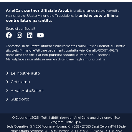
ArielCar, partner Ufficiale Arval,
è la più grande rete di vendita
nazionale di Usato Aziendale Tracciabile, le
uniche auto a filiera
controllata e garantita.
Seguici sui Social!
Contattaci in sicurezza: utilizza esclusivamente i canali ufficiali indicati sul nostro
sito web. Prima di effettuare pagamenti, contatta Ariel Car allo 800.911.476. Ti
ricordiamo che Ariel Car non pubblica annunci di vendita su Facebook
Marketplace e non utilizza numeri di cellulare negli annunci online
Le nostre auto
Chi siamo
Arval AutoSelect
Supporto
© Copyright 2026 - Tutti i diritti riservati | Ariel Car è una divisione di Eco
Program Flotte S.p.A.
Sede Operativa: S.P. 206 Voghera-Novara, Km 0,55 – 27050 Casei Gerola (PV) | Sede
legale Strada Savonesa 13 – 15057 Tortona (AL) | REA: AL – 247957 - C.F. e P.IVA