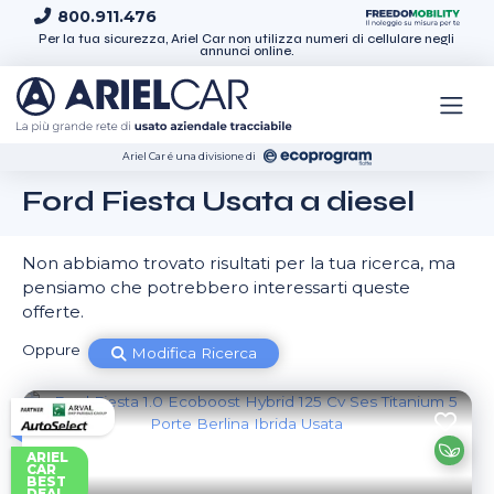
Skip to content
800.911.476
Per la tua sicurezza, Ariel Car non utilizza numeri di cellulare negli
annunci online.
Ariel Car é una divisione di
Ford Fiesta Usata a diesel
Non abbiamo trovato risultati per la tua ricerca, ma
pensiamo che potrebbero interessarti queste
offerte.
Oppure
Modifica Ricerca
ARIEL
CAR
BEST