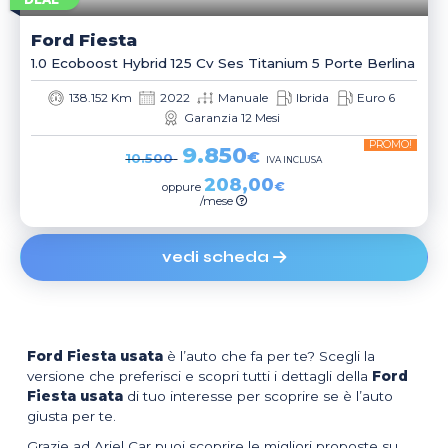
DEAL
Ford
Fiesta
1.0 Ecoboost Hybrid 125 Cv Ses Titanium 5 Porte Berlina
138.152 Km
2022
Manuale
Ibrida
Euro 6
Garanzia 12 Mesi
PROMO!
9.850
€
10.500
IVA INCLUSA
208,00
€
oppure
/mese
vedi scheda
Ford Fiesta usata
è l’auto che fa per te? Scegli la
versione che preferisci e scopri tutti i dettagli della
Ford
Fiesta usata
di tuo interesse per scoprire se è l’auto
giusta per te.
Grazie ad Ariel Car puoi scoprire le migliori proposte su