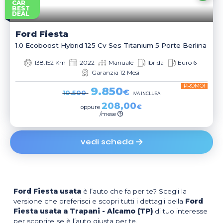
CAR
BEST
DEAL
Ford
Fiesta
1.0 Ecoboost Hybrid 125 Cv Ses Titanium 5 Porte Berlina
138.152 Km
2022
Manuale
Ibrida
Euro 6
Garanzia 12 Mesi
PROMO!
9.850
€
10.500
IVA INCLUSA
208,00
€
oppure
/mese
vedi scheda
Ford Fiesta usata
è l’auto che fa per te? Scegli la
versione che preferisci e scopri tutti i dettagli della
Ford
Fiesta usata a Trapani - Alcamo (TP)
di tuo interesse
per scoprire se è l’auto giusta per te.