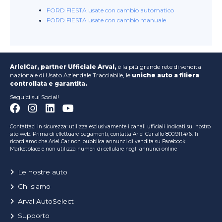
FORD FIESTA usate con cambio automatico
FORD FIESTA usate con cambio manuale
ArielCar, partner Ufficiale Arval,
è la più grande rete di vendita
nazionale di Usato Aziendale Tracciabile, le
uniche auto a filiera
controllata e garantita.
Seguici sui Social!
Contattaci in sicurezza: utilizza esclusivamente i canali ufficiali indicati sul nostro
sito web. Prima di effettuare pagamenti, contatta Ariel Car allo 800.911.476. Ti
ricordiamo che Ariel Car non pubblica annunci di vendita su Facebook
Marketplace e non utilizza numeri di cellulare negli annunci online
Le nostre auto
Chi siamo
Arval AutoSelect
Supporto