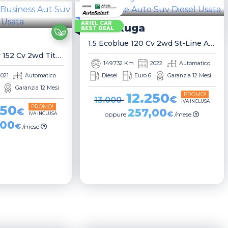
ARIEL CAR
Ford
Kuga
BEST DEAL
1.5 Ecoblue 120 Cv 2wd St-Line Auto Suv
2.5 Benzina Phev 152 Cv 2wd Titanium Business Aut Suv
149.732 Km
2022
Automatico
2021
Automatico
Diesel
Euro 6
Garanzia 12 Mesi
Garanzia 12 Mesi
12.250
PROMO!
€
13.000
IVA INCLUSA
350
PROMO!
€
257,00
€
IVA INCLUSA
oppure
/mese
,00
€
/mese