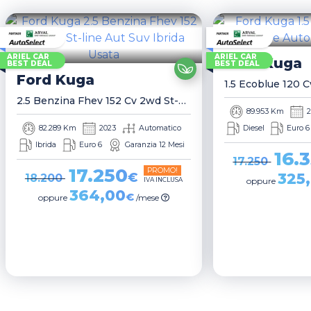
ARIEL CAR
ARIEL CAR
Ford
Kuga
BEST DEAL
BEST DEAL
Ford
Kuga
2.5 Benzina Fhev 152 Cv 2wd St-Line Aut Suv
89.953 Km
2
82.289 Km
2023
Automatico
Diesel
Euro 6
Ibrida
Euro 6
Garanzia 12 Mesi
16.
17.250
17.250
PROMO!
€
325
18.200
IVA INCLUSA
oppure
364,00
€
oppure
/mese