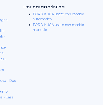
Per caratteristica
FORD KUGA usate con cambio
automatico
ogna -
FORD KUGA usate con cambio
manuale
iari
i -
enze
ca
li -
ro -
ova - Due
ermo
 - Casei