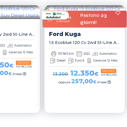
Restano
23
Offerta
a Tempo!
giorni
!
Ford
Kuga
1.5 Ecoblue 120 Cv 2wd St-Line Auto Suv
1.5 Ecoblue 120 Cv 2wd St-Line Auto Suv
022
Automatico
Garanzia 12 Mesi
157.563 Km
2022
Automatico
Diesel
Euro 6
Garanzia 12 Mesi
350
PROMO!
€
IVA INCLUSA
12.350
PROMO!
,00
€
€
13.200
/mese
IVA INCLUSA
257,00
€
oppure
/mese