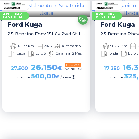
ARIEL CAR
ARIEL CAR
BEST DEAL
BEST DEAL
Ford
Kuga
Ford
Kuga
2.5 Benzina Fhev 151 Cv 2wd St-Line Auto Suv
12.537 Km
2025
Automatico
98.769 Km
Ibrida
Euro 6
Garanzia 12 Mesi
Ibrida
Euro 6
26.150
16.
PROMO!
€
27.500
17.250
IVA INCLUSA
500,00
325
€
oppure
/mese
oppure