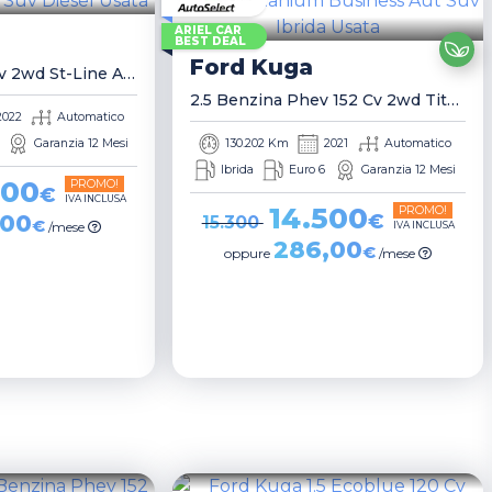
ARIEL CAR
BEST DEAL
Ford
Kuga
1.5 Ecoblue 120 Cv 2wd St-Line Auto Suv
2.5 Benzina Phev 152 Cv 2wd Titanium Business Aut Suv
2022
Automatico
Garanzia 12 Mesi
130.202 Km
2021
Automatico
Ibrida
Euro 6
Garanzia 12 Mesi
500
PROMO!
€
IVA INCLUSA
14.500
PROMO!
,00
€
15.300
€
/mese
IVA INCLUSA
286,00
€
oppure
/mese