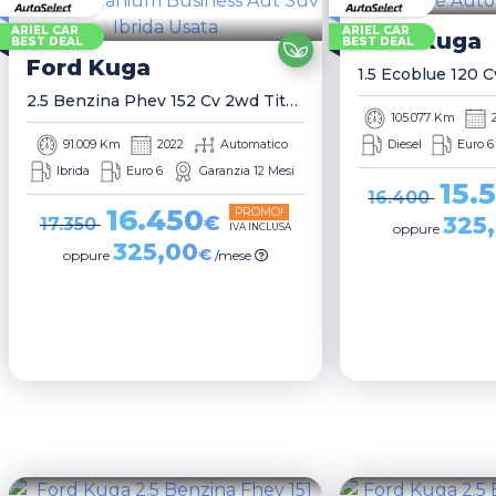
ARIEL CAR
ARIEL CAR
Ford
Kuga
BEST DEAL
BEST DEAL
Ford
Kuga
2.5 Benzina Phev 152 Cv 2wd Titanium Business Aut Suv
105.077 Km
91.009 Km
2022
Automatico
Diesel
Euro 6
Ibrida
Euro 6
Garanzia 12 Mesi
15.
16.400
16.450
PROMO!
€
325
17.350
IVA INCLUSA
oppure
325,00
€
oppure
/mese