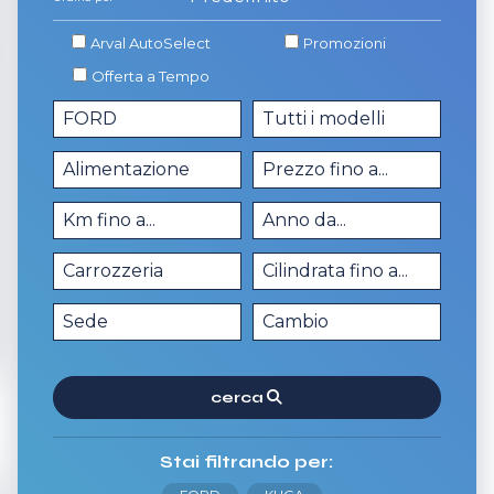
Arval AutoSelect
Promozioni
Offerta a Tempo
cerca
Stai filtrando per: