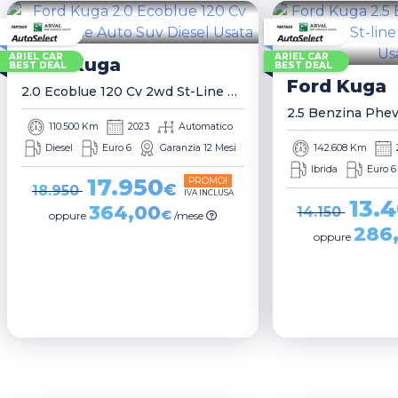
ARIEL CAR
ARIEL CAR
Ford
Kuga
BEST DEAL
BEST DEAL
Ford
Kuga
2.0 Ecoblue 120 Cv 2wd St-Line Auto Suv
110.500 Km
2023
Automatico
Diesel
Euro 6
Garanzia 12 Mesi
142.608 Km
Ibrida
Euro 6
17.950
PROMO!
€
18.950
IVA INCLUSA
13.
364,00
14.150
€
oppure
/mese
286
oppure