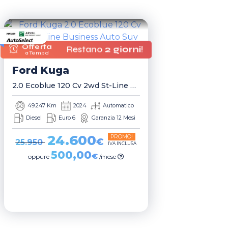
Offerta
Restano
2 giorni
!
a Tempo!
Ford
Kuga
2.0 Ecoblue 120 Cv 2wd St-Line Business Auto Suv
49.247 Km
2024
Automatico
Diesel
Euro 6
Garanzia 12 Mesi
24.600
PROMO!
€
25.950
IVA INCLUSA
500,00
€
oppure
/mese