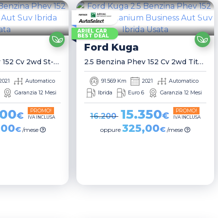
ARIEL CAR
BEST DEAL
Ford
Kuga
2.5 Benzina Phev 152 Cv 2wd St-Line Aut Suv
2.5 Benzina Phev 152 Cv 2wd Titanium Business Aut Suv
2021
Automatico
91.569 Km
2021
Automatico
Garanzia 12 Mesi
Ibrida
Euro 6
Garanzia 12 Mesi
400
15.350
PROMO!
PROMO!
€
€
16.200
IVA INCLUSA
IVA INCLUSA
,00
325,00
€
€
/mese
oppure
/mese