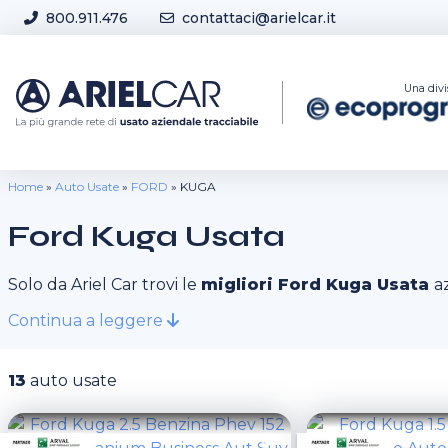
Skip to content
800.911.476
contattaci@arielcar.it
Sedi e Orari
Una divi
Home
»
Auto Usate
»
FORD
»
KUGA
Ford Kuga Usata
Solo da Ariel Car trovi le
migliori Ford Kuga Usata
az
Continua a leggere
13
auto usate