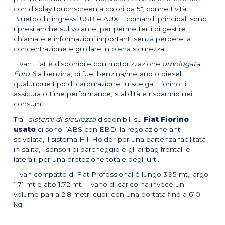
con display touchscreen a colori da 5″, connettività
Bluetooth, ingressi USB e AUX. I comandi principali sono
ripresi anche sul volante, per permetterti di gestire
chiamate e informazioni importanti senza perdere la
concentrazione e guidare in piena sicurezza.
Il van Fiat è disponibile con motorizzazione
omologata
Euro 6
a benzina, bi fuel benzina/metano o diesel:
qualunque tipo di carburazione tu scelga, Fiorino ti
assicura ottime performance, stabilità e risparmio nei
consumi.
Tra i
sistemi di sicurezza
disponibili su
Fiat Fiorino
usato
ci sono l’ABS con EBD, la regolazione anti-
scivolata, il sistema Hill Holder per una partenza facilitata
in salita, i sensori di parcheggio e gli airbag frontali e
laterali, per una protezione totale degli urti.
Il van compatto di Fiat Professional è lungo 3.95 mt, largo
1.71 mt e alto 1.72 mt. Il vano di carico ha invece un
volume pari a 2.8 metri cubi, con una portata fino a 610
kg.