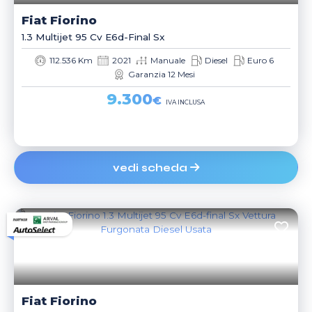
Fiat
Fiorino
1.3 Multijet 95 Cv E6d-Final Sx
112.536 Km
2021
Manuale
Diesel
Euro 6
Garanzia 12 Mesi
9.300
€
IVA INCLUSA
vedi scheda
Fiat
Fiorino