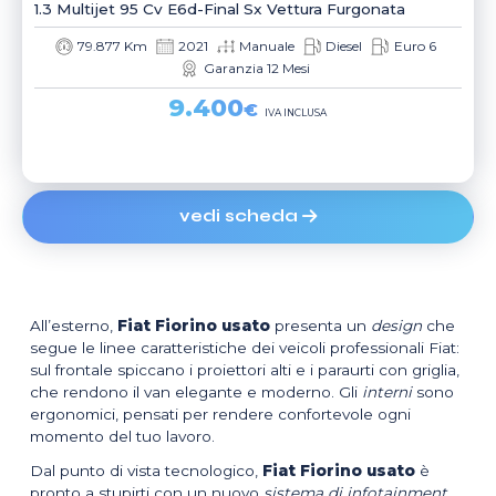
1.3 Multijet 95 Cv E6d-Final Sx Vettura Furgonata
79.877 Km
2021
Manuale
Diesel
Euro 6
Garanzia 12 Mesi
9.400
€
IVA INCLUSA
vedi scheda
All’esterno,
Fiat Fiorino usato
presenta un
design
che
segue le linee caratteristiche dei veicoli professionali Fiat:
sul frontale spiccano i proiettori alti e i paraurti con griglia,
che rendono il van elegante e moderno. Gli
interni
sono
ergonomici, pensati per rendere confortevole ogni
momento del tuo lavoro.
Dal punto di vista tecnologico,
Fiat Fiorino usato
è
pronto a stupirti con un nuovo
sistema di infotainment