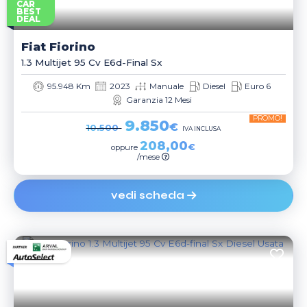
CAR
BEST
DEAL
Fiat
Fiorino
1.3 Multijet 95 Cv E6d-Final Sx
95.948 Km
2023
Manuale
Diesel
Euro 6
Garanzia 12 Mesi
PROMO!
9.850
€
10.500
IVA INCLUSA
208,00
€
oppure
/mese
vedi scheda