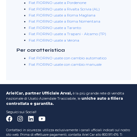
Fiat FIORINO usate a Pordenone
Fiat FIORINO usate a Rivalta Scrivia (AL)
Fiat FIORINO usate a Roma Magliana
Fiat FIORINO usate a Roma Nomentana
Fiat FIORINO usate a Taranto
Fiat FIORINO usate a Trapani - Alcamo (TP)
Fiat FIORINO usate a Verona
Per caratteristica
Fiat FIORINO usate con cambio automatico
Fiat FIORINO usate con cambio manuale
ArielCar, partner Ufficiale Arval,
è la più grande rete di vendita
nazionale di Usato Aziendale Tracciabile, le
uniche auto a filiera
controllata e garantita.
Seguici sui Social!
Contattaci in sicurezza: utilizza esclusivamente i canali ufficiali indicati sul nostro
sito web. Prima di effettuare pagamenti, contatta Ariel Car allo 800.911.476. Ti