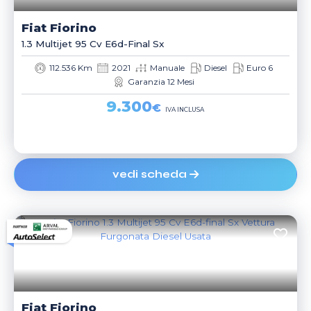
Fiat
Fiorino
1.3 Multijet 95 Cv E6d-Final Sx
112.536 Km
2021
Manuale
Diesel
Euro 6
Garanzia 12 Mesi
9.300
€
IVA INCLUSA
vedi scheda
Fiat
Fiorino