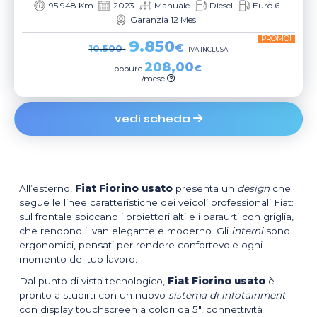
95.948 Km
2023
Manuale
Diesel
Euro 6
Garanzia 12 Mesi
PROMO!
9.850
€
10.500
IVA INCLUSA
208,00
€
oppure
/mese
vedi scheda
All’esterno,
Fiat Fiorino usato
presenta un
design
che
segue le linee caratteristiche dei veicoli professionali Fiat:
sul frontale spiccano i proiettori alti e i paraurti con griglia,
che rendono il van elegante e moderno. Gli
interni
sono
ergonomici, pensati per rendere confortevole ogni
momento del tuo lavoro.
Dal punto di vista tecnologico,
Fiat Fiorino usato
è
pronto a stupirti con un nuovo
sistema di infotainment
con display touchscreen a colori da 5″, connettività