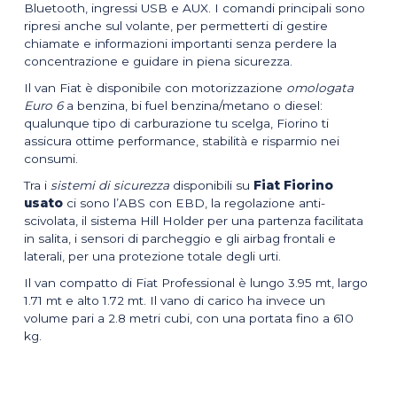
Bluetooth, ingressi USB e AUX. I comandi principali sono
ripresi anche sul volante, per permetterti di gestire
chiamate e informazioni importanti senza perdere la
concentrazione e guidare in piena sicurezza.
Il van Fiat è disponibile con motorizzazione
omologata
Euro 6
a benzina, bi fuel benzina/metano o diesel:
qualunque tipo di carburazione tu scelga, Fiorino ti
assicura ottime performance, stabilità e risparmio nei
consumi.
Tra i
sistemi di sicurezza
disponibili su
Fiat Fiorino
usato
ci sono l’ABS con EBD, la regolazione anti-
scivolata, il sistema Hill Holder per una partenza facilitata
in salita, i sensori di parcheggio e gli airbag frontali e
laterali, per una protezione totale degli urti.
Il van compatto di Fiat Professional è lungo 3.95 mt, largo
1.71 mt e alto 1.72 mt. Il vano di carico ha invece un
volume pari a 2.8 metri cubi, con una portata fino a 610
kg.