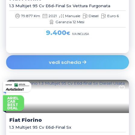
1.3 Multijet 95 Cv E6d-Final Sx Vettura Furgonata
79.877 Km
2021
Manuale
Diesel
Euro 6
Garanzia 12 Mesi
9.400
€
IVA INCLUSA
vedi scheda
ARIEL
CAR
BEST
DEAL
Fiat
Fiorino
1.3 Multijet 95 Cv E6d-Final Sx