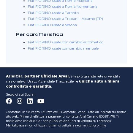
Fiat FIORINO usate a Roma Magliana
Fiat FIORINO usate a Roma Nomentana
Fiat FIORINO usate a Taranto
Fiat FIORINO usate a Trapani - Alcamo (TP)
Fiat FIORINO usate a Verona
Per caratteristica
Fiat FIORINO usate con cambio automatico
Fiat FIORINO usate con cambio manuale
ArielCar, partner Ufficiale Arval,
è la più grande rete di vendita
nazionale di Usato Aziendale Tracciabile, le
uniche auto a filiera
controllata e garantita.
Seguici sui Social!
Contattaci in sicurezza: utilizza esclusivamente i canali ufficiali indicati sul nostro
sito web. Prima di effettuare pagamenti, contatta Ariel Car allo 800.911.476. Ti
ricordiamo che Ariel Car non pubblica annunci di vendita su Facebook
Marketplace e non utilizza numeri di cellulare negli annunci online