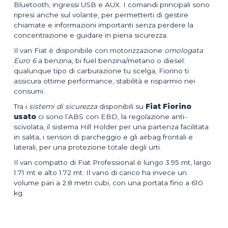
Bluetooth, ingressi USB e AUX. I comandi principali sono
ripresi anche sul volante, per permetterti di gestire
chiamate e informazioni importanti senza perdere la
concentrazione e guidare in piena sicurezza.
Il van Fiat è disponibile con motorizzazione
omologata
Euro 6
a benzina, bi fuel benzina/metano o diesel:
qualunque tipo di carburazione tu scelga, Fiorino ti
assicura ottime performance, stabilità e risparmio nei
consumi.
Tra i
sistemi di sicurezza
disponibili su
Fiat Fiorino
usato
ci sono l’ABS con EBD, la regolazione anti-
scivolata, il sistema Hill Holder per una partenza facilitata
in salita, i sensori di parcheggio e gli airbag frontali e
laterali, per una protezione totale degli urti.
Il van compatto di Fiat Professional è lungo 3.95 mt, largo
1.71 mt e alto 1.72 mt. Il vano di carico ha invece un
volume pari a 2.8 metri cubi, con una portata fino a 610
kg.