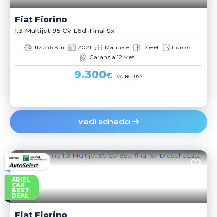
Fiat
Fiorino
1.3 Multijet 95 Cv E6d-Final Sx
112.536 Km
2021
Manuale
Diesel
Euro 6
Garanzia 12 Mesi
9.300
€
IVA INCLUSA
vedi scheda
ARIEL
CAR
BEST
DEAL
Fiat
Fiorino