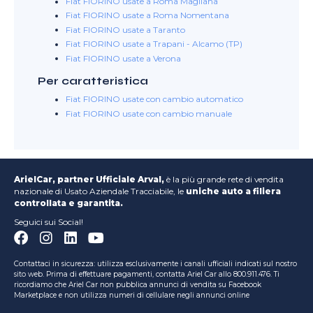
Fiat FIORINO usate a Roma Magliana
Fiat FIORINO usate a Roma Nomentana
Fiat FIORINO usate a Taranto
Fiat FIORINO usate a Trapani - Alcamo (TP)
Fiat FIORINO usate a Verona
Per caratteristica
Fiat FIORINO usate con cambio automatico
Fiat FIORINO usate con cambio manuale
ArielCar, partner Ufficiale Arval,
è la più grande rete di vendita
nazionale di Usato Aziendale Tracciabile, le
uniche auto a filiera
controllata e garantita.
Seguici sui Social!
Contattaci in sicurezza: utilizza esclusivamente i canali ufficiali indicati sul nostro
sito web. Prima di effettuare pagamenti, contatta Ariel Car allo 800.911.476. Ti
ricordiamo che Ariel Car non pubblica annunci di vendita su Facebook
Marketplace e non utilizza numeri di cellulare negli annunci online