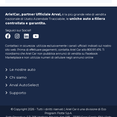
ArielCar, partner Ufficiale Arval,
è la più grande rete di vendita
nazionale di Usato Aziendale Tracciabile, le
uniche auto a filiera
controllata e garantita.
Seguici sui Social!
Contattaci in sicurezza: utilizza esclusivamente i canali ufficiali indicati sul nostro
sito web. Prima di effettuare pagamenti, contatta Ariel Car allo 800.911.476. Ti
ricordiamo che Ariel Car non pubblica annunci di vendita su Facebook
Marketplace e non utilizza numeri di cellulare negli annunci online
Le nostre auto
Chi siamo
Arval AutoSelect
Supporto
© Copyright 2026 - Tutti i diritti riservati | Ariel Car è una divisione di Eco
Program Flotte S.p.A.