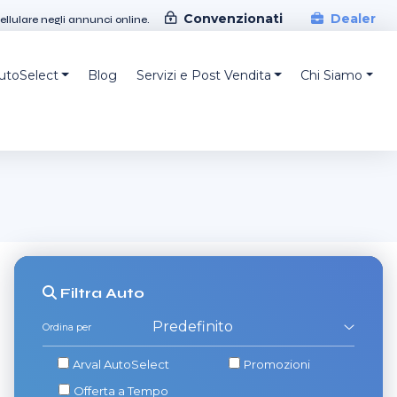
Convenzionati
Dealer
cellulare negli annunci online.
AutoSelect
Blog
Servizi e Post Vendita
Chi Siamo
Filtra
Auto
Ordina per
Arval AutoSelect
Promozioni
Offerta a Tempo