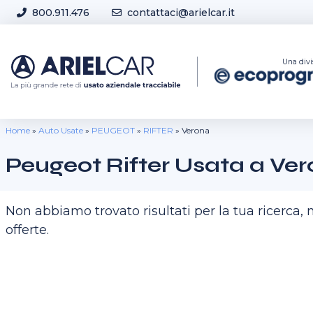
Skip to content
800.911.476
contattaci@arielcar.it
Sedi e Orari
Una divi
Home
»
Auto Usate
»
PEUGEOT
»
RIFTER
»
Verona
Peugeot Rifter Usata a Ve
Non abbiamo trovato risultati per la tua ricerca
offerte.