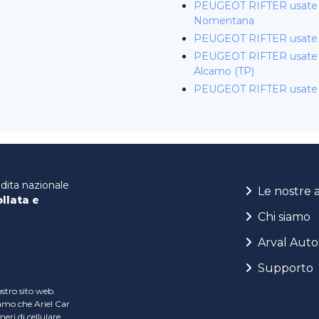
PEUGEOT RIFTER usate
Nomentana
PEUGEOT RIFTER usate 
PEUGEOT RIFTER usate a
Alcamo (TP)
PEUGEOT RIFTER usate 
ndita nazionale
Le nostre 
ollata e
Chi siamo
Arval Auto
Supporto
ostro sito web.
iamo che Ariel Car
ri di cellulare