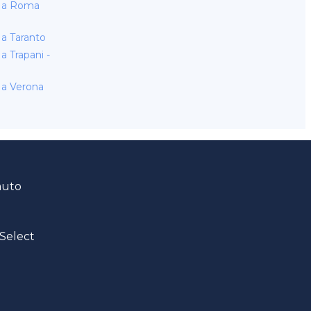
 a Roma
a Taranto
 Trapani -
a Verona
auto
Select