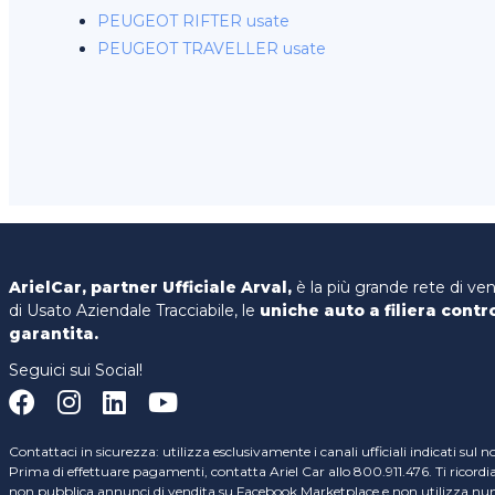
PEUGEOT RIFTER usate
PEUGEOT TRAVELLER usate
ArielCar, partner Ufficiale Arval,
è la più grande rete di ve
di Usato Aziendale Tracciabile, le
uniche auto a filiera contr
garantita.
Seguici sui Social!
Contattaci in sicurezza: utilizza esclusivamente i canali ufficiali indicati sul n
Prima di effettuare pagamenti, contatta Ariel Car allo 800.911.476. Ti ricord
non pubblica annunci di vendita su Facebook Marketplace e non utilizza nume