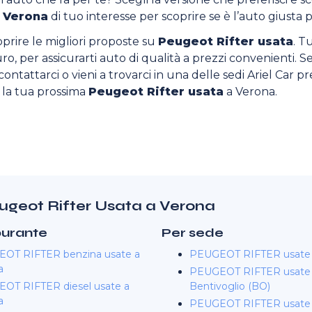
a Verona
di tuo interesse per scoprire se è l’auto giusta p
oprire le migliori proposte su
Peugeot Rifter usata
. T
curo, per assicurarti auto di qualità a prezzi convenienti. Se
ontattarci o vieni a trovarci in una delle sedi Ariel Car pres
o la tua prossima
Peugeot Rifter usata
a Verona.
eugeot Rifter Usata a Verona
burante
Per sede
OT RIFTER benzina usate a
PEUGEOT RIFTER usate 
a
PEUGEOT RIFTER usate 
OT RIFTER diesel usate a
Bentivoglio (BO)
a
PEUGEOT RIFTER usate a