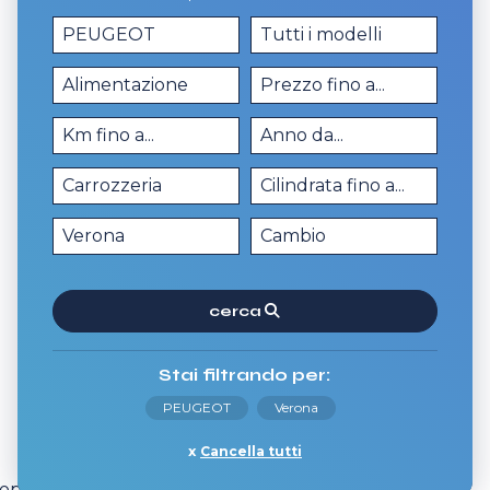
cerca
Stai filtrando per:
PEUGEOT
Verona
Cancella tutti
pri tutti i dettagli della