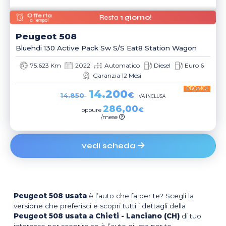
Offerta
Resta
1 giorno
!
a Tempo!
Peugeot
508
Bluehdi 130 Active Pack Sw S/s Eat8 Station Wagon
75.623 Km
2022
Automatico
Diesel
Euro 6
Garanzia 12 Mesi
PROMO!
14.200
€
14.850
IVA INCLUSA
286,00
€
oppure
/mese
vedi scheda
Peugeot 508 usata
è l’auto che fa per te? Scegli la
versione che preferisci e scopri tutti i dettagli della
Peugeot 508 usata a Chieti - Lanciano (CH)
di tuo
interesse per scoprire se è l’auto giusta per te.