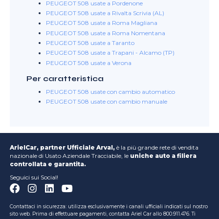
PEUGEOT 508 usate a Pordenone
PEUGEOT 508 usate a Rivalta Scrivia (AL)
PEUGEOT 508 usate a Roma Magliana
PEUGEOT 508 usate a Roma Nomentana
PEUGEOT 508 usate a Taranto
PEUGEOT 508 usate a Trapani - Alcamo (TP)
PEUGEOT 508 usate a Verona
Per caratteristica
PEUGEOT 508 usate con cambio automatico
PEUGEOT 508 usate con cambio manuale
ArielCar, partner Ufficiale Arval,
è la più grande rete di vendita
nazionale di Usato Aziendale Tracciabile, le
uniche auto a filiera
controllata e garantita.
Seguici sui Social!
Contattaci in sicurezza: utilizza esclusivamente i canali ufficiali indicati sul nostro
sito web. Prima di effettuare pagamenti, contatta Ariel Car allo 800.911.476. Ti