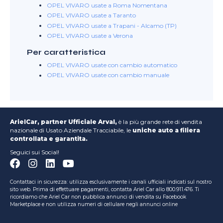
OPEL VIVARO usate a Roma Nomentana
OPEL VIVARO usate a Taranto
OPEL VIVARO usate a Trapani - Alcamo (TP)
OPEL VIVARO usate a Verona
Per caratteristica
OPEL VIVARO usate con cambio automatico
OPEL VIVARO usate con cambio manuale
ArielCar, partner Ufficiale Arval,
è la più grande rete di vendita
nazionale di Usato Aziendale Tracciabile, le
uniche auto a filiera
controllata e garantita.
Seguici sui Social!
Contattaci in sicurezza: utilizza esclusivamente i canali ufficiali indicati sul nostro
sito web. Prima di effettuare pagamenti, contatta Ariel Car allo 800.911.476. Ti
ricordiamo che Ariel Car non pubblica annunci di vendita su Facebook
Marketplace e non utilizza numeri di cellulare negli annunci online