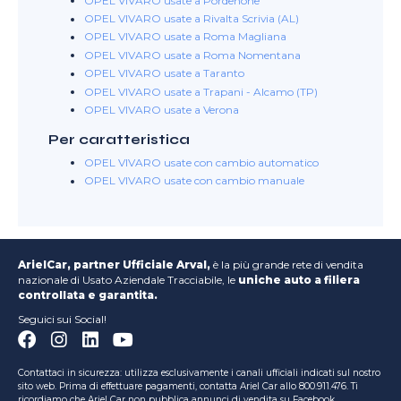
OPEL VIVARO usate a Pordenone
OPEL VIVARO usate a Rivalta Scrivia (AL)
OPEL VIVARO usate a Roma Magliana
OPEL VIVARO usate a Roma Nomentana
OPEL VIVARO usate a Taranto
OPEL VIVARO usate a Trapani - Alcamo (TP)
OPEL VIVARO usate a Verona
Per caratteristica
OPEL VIVARO usate con cambio automatico
OPEL VIVARO usate con cambio manuale
ArielCar, partner Ufficiale Arval,
è la più grande rete di vendita
nazionale di Usato Aziendale Tracciabile, le
uniche auto a filiera
controllata e garantita.
Seguici sui Social!
Contattaci in sicurezza: utilizza esclusivamente i canali ufficiali indicati sul nostro
sito web. Prima di effettuare pagamenti, contatta Ariel Car allo 800.911.476. Ti
ricordiamo che Ariel Car non pubblica annunci di vendita su Facebook