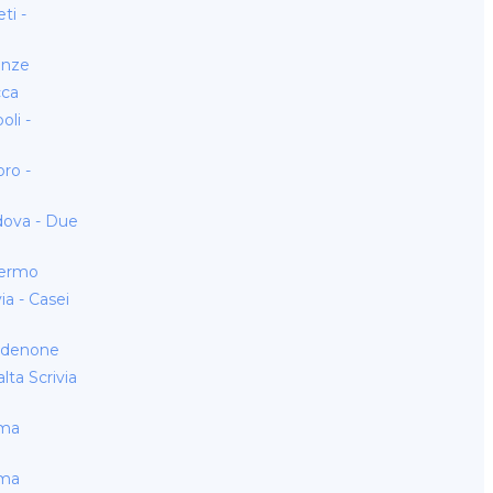
ti -
enze
cca
li -
ro -
ova - Due
lermo
a - Casei
rdenone
ta Scrivia
oma
oma