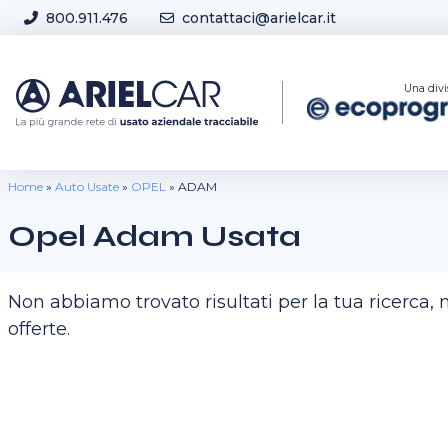
Skip to content
800.911.476
contattaci@arielcar.it
Sedi e Orari
Una divi
Home
»
Auto Usate
»
OPEL
»
ADAM
Opel Adam Usata
Non abbiamo trovato risultati per la tua ricerca
offerte.