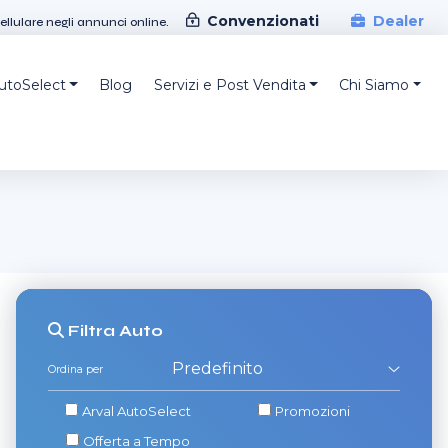
Convenzionati
Dealer
cellulare negli annunci online.
AutoSelect
Blog
Servizi e Post Vendita
Chi Siamo
Filtra
Auto
Ordina per
Arval AutoSelect
Promozioni
Offerta a Tempo