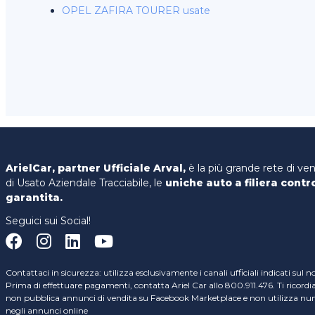
OPEL ZAFIRA TOURER usate
ArielCar, partner Ufficiale Arval,
è la più grande rete di ve
di Usato Aziendale Tracciabile, le
uniche auto a filiera contr
garantita.
Seguici sui Social!
Contattaci in sicurezza: utilizza esclusivamente i canali ufficiali indicati sul n
Prima di effettuare pagamenti, contatta Ariel Car allo 800.911.476. Ti ricord
non pubblica annunci di vendita su Facebook Marketplace e non utilizza nume
negli annunci online