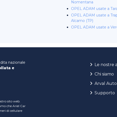
Nomentana
OPEL ADAM usate a Tar
OPEL ADAM usate a Trap
Alcamo (TP)
OPEL ADAM usate a Ver
ndita nazionale
Le nostre 
ollata e
Chi siamo
Arval Auto
Supporto
ostro sito web.
iamo che Ariel Car
ri di cellulare