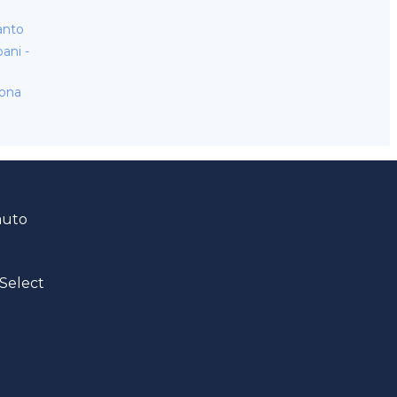
anto
ani -
ona
auto
Select