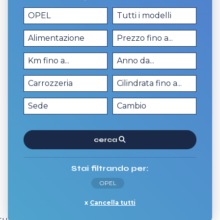
cerca
Stai filtrando per:
OPEL
Cancella tutti
tutti i dettagli della
Opel