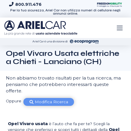
Skip to content
800.911.476
Per la tua sicurezza, Ariel Car non utilizza numeri di cellulare negli
annunci online.
Ariel Car é una divisione di
Opel Vivaro Usata elettriche
a Chieti - Lanciano (CH)
Non abbiamo trovato risultati per la tua ricerca, ma
pensiamo che potrebbero interessarti queste
offerte.
Oppure
Modifica Ricerca
Opel Vivaro usata
è l’auto che fa per te? Scegli la
versione che preferisci e scopri tutti i dettagli della
Opel