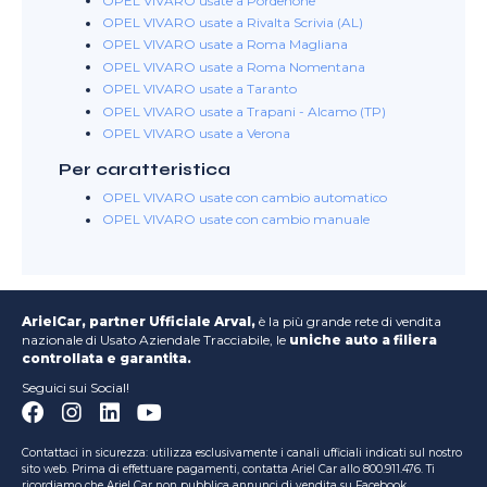
OPEL VIVARO usate a Pordenone
OPEL VIVARO usate a Rivalta Scrivia (AL)
OPEL VIVARO usate a Roma Magliana
OPEL VIVARO usate a Roma Nomentana
OPEL VIVARO usate a Taranto
OPEL VIVARO usate a Trapani - Alcamo (TP)
OPEL VIVARO usate a Verona
Per caratteristica
OPEL VIVARO usate con cambio automatico
OPEL VIVARO usate con cambio manuale
ArielCar, partner Ufficiale Arval,
è la più grande rete di vendita
nazionale di Usato Aziendale Tracciabile, le
uniche auto a filiera
controllata e garantita.
Seguici sui Social!
Contattaci in sicurezza: utilizza esclusivamente i canali ufficiali indicati sul nostro
sito web. Prima di effettuare pagamenti, contatta Ariel Car allo 800.911.476. Ti
ricordiamo che Ariel Car non pubblica annunci di vendita su Facebook