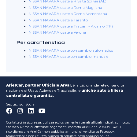
NISSAN NAVARA usate a Rivalta Scrivia (AL)
NISSAN NAVARA usate a Roma Magliana
NISSAN NAVARA usate a Roma Nomentana
NISSAN NAVARA usate a Taranto
NISSAN NAVARA usate a Trapani - Alcamo (TP)
NISSAN NAVARA usate a Verona
Per caratteristica
NISSAN NAVARA usate con cambio automatico
NISSAN NAVARA usate con cambio manuale
ArielCar, partner Ufficiale Arval,
è la più grande rete di vendita
nazionale di Usato Aziendale Tracciabile, le
uniche auto a filiera
controllata e garantita.
Seguici sui Social!
Contattaci in sicurezza: utilizza esclusivamente i canali ufficiali indicati sul nostro
sito web. Prima di effettuare pagamenti, contatta Ariel Car allo 800.911.476. Ti
ricordiamo che Ariel Car non pubblica annunci di vendita su Facebook
Marketplace e non utilizza numeri di cellulare negli annunci online