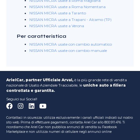
NISSAN MICRA usate a Roma Magliana
NISSAN MICRA usate a Roma Nomentana
NISSAN MICRA usate a Taranto
NISSAN MICRA usate a Trapani - Alcamo (TP)
NISSAN MICRA usate a Verona
Per caratteristica
NISSAN MICRA usate con cambio automatico
NISSAN MICRA usate con cambio manuale
ArielCar, partner Ufficiale Arval,
è la più grande rete di vendita
nazionale di Usato Aziendale Tracciabile, le
uniche auto a filiera
controllata e garantita.
Seguici sui Social!
Contattaci in sicurezza: utilizza esclusivamente i canali ufficiali indicati sul nostro
sito web. Prima di effettuare pagamenti, contatta Ariel Car allo 800.911.476. Ti
ricordiamo che Ariel Car non pubblica annunci di vendita su Facebook
Marketplace e non utilizza numeri di cellulare negli annunci online