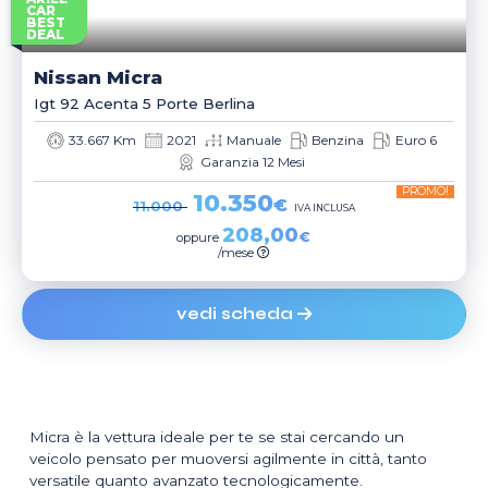
CAR
BEST
DEAL
Nissan
Micra
Igt 92 Acenta 5 Porte Berlina
33.667 Km
2021
Manuale
Benzina
Euro 6
Garanzia 12 Mesi
PROMO!
10.350
€
11.000
IVA INCLUSA
208,00
€
oppure
/mese
vedi scheda
Micra è la vettura ideale per te se stai cercando un
veicolo pensato per muoversi agilmente in città, tanto
versatile quanto avanzato tecnologicamente.