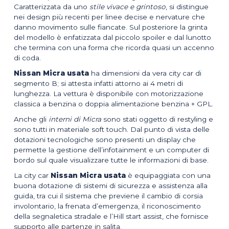
Caratterizzata da uno
stile vivace e grintoso
, si distingue
nei design più recenti per linee decise e nervature che
danno movimento sulle fiancate. Sul posteriore la grinta
del modello è enfatizzata dal piccolo spoiler e dal lunotto
che termina con una forma che ricorda quasi un accenno
di coda.
Nissan Micra usata
ha dimensioni da vera city car di
segmento B; si attesta infatti attorno ai 4 metri di
lunghezza. La vettura è disponibile con motorizzazione
classica a benzina o doppia alimentazione benzina + GPL.
Anche gli
interni di Micra
sono stati oggetto di restyling e
sono tutti in materiale soft touch. Dal punto di vista delle
dotazioni tecnologiche sono presenti un display che
permette la gestione dell’infotainment e un computer di
bordo sul quale visualizzare tutte le informazioni di base.
La city car
Nissan Micra usata
è equipaggiata con una
buona dotazione di sistemi di sicurezza e assistenza alla
guida, tra cui il sistema che previene il cambio di corsia
involontario, la frenata d’emergenza, il riconoscimento
della segnaletica stradale e l’Hill start assist, che fornisce
supporto alle partenze in salita.