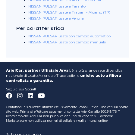
NISSAN PULSAR usate a Roma Nomentana
NISSAN PULSAR usate a Taranto
NISSAN PULSAR usate a Trapani - Alcamo (TP)
NISSAN PULSAR usate a Verona
Per caratteristica
NISSAN PULSAR usate con cambio automatico
NISSAN PULSAR usate con cambio manuale
ArielCar, partner Ufficiale Arval,
è la più grande rete di vendita
nazionale di Usato Aziendale Tracciabile, le
uniche auto a filiera
controllata e garantita.
Seguici sui Social!
Contattaci in sicurezza: utilizza esclusivamente i canali ufficiali indicati sul nostro
sito web. Prima di effettuare pagamenti, contatta Ariel Car allo 800.911.476. Ti
ricordiamo che Ariel Car non pubblica annunci di vendita su Facebook
Marketplace e non utilizza numeri di cellulare negli annunci online
Le nostre auto