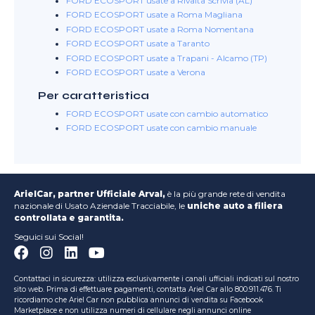
FORD ECOSPORT usate a Rivalta Scrivia (AL)
FORD ECOSPORT usate a Roma Magliana
FORD ECOSPORT usate a Roma Nomentana
FORD ECOSPORT usate a Taranto
FORD ECOSPORT usate a Trapani - Alcamo (TP)
FORD ECOSPORT usate a Verona
Per caratteristica
FORD ECOSPORT usate con cambio automatico
FORD ECOSPORT usate con cambio manuale
ArielCar, partner Ufficiale Arval,
è la più grande rete di vendita
nazionale di Usato Aziendale Tracciabile, le
uniche auto a filiera
controllata e garantita.
Seguici sui Social!
Contattaci in sicurezza: utilizza esclusivamente i canali ufficiali indicati sul nostro
sito web. Prima di effettuare pagamenti, contatta Ariel Car allo 800.911.476. Ti
ricordiamo che Ariel Car non pubblica annunci di vendita su Facebook
Marketplace e non utilizza numeri di cellulare negli annunci online