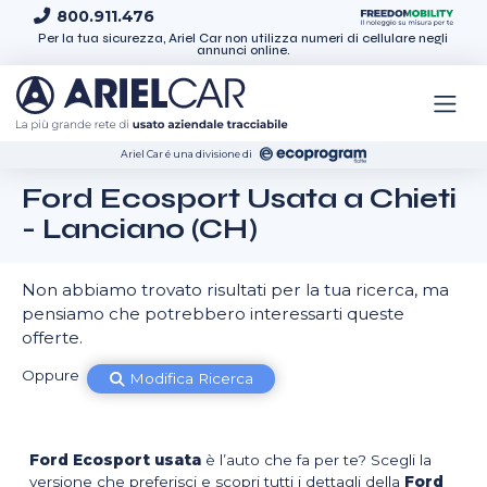
Skip to content
800.911.476
Per la tua sicurezza, Ariel Car non utilizza numeri di cellulare negli
annunci online.
Ariel Car é una divisione di
Ford Ecosport Usata a Chieti
- Lanciano (CH)
Non abbiamo trovato risultati per la tua ricerca, ma
pensiamo che potrebbero interessarti queste
offerte.
Oppure
Modifica Ricerca
Ford Ecosport usata
è l’auto che fa per te? Scegli la
versione che preferisci e scopri tutti i dettagli della
Ford