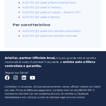
AUDI RS Q3 usate a Roma Nomentana
AUDI RS Q3 usate a Taranto
AUDI RS Q3 usate a Trapani - Alcamo (TP)
AUDI RS Q3 usate a Verona
Per caratteristica
AUDI RS Q3 usate con cambio automatico
AUDI RS Q3 usate con cambio manuale
ArielCar, partner Ufficiale Arval,
è la più grande rete di vendita
nazionale di Usato Aziendale Tracciabile, le
uniche auto a filiera
controllata e garantita.
Seguici sui Social!
Contattaci in sicurezza: utilizza esclusivamente i canali ufficiali indicati sul nostro
sito web. Prima di effettuare pagamenti, contatta Ariel Car allo 800.911.476. Ti
ricordiamo che Ariel Car non pubblica annunci di vendita su Facebook
Marketplace e non utilizza numeri di cellulare negli annunci online