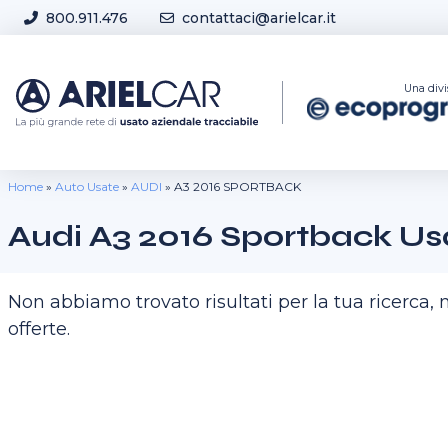
Skip to content
800.911.476
contattaci@arielcar.it
Sedi e Orari
Una divi
Home
»
Auto Usate
»
AUDI
»
A3 2016 SPORTBACK
Audi A3 2016 Sportback Us
Non abbiamo trovato risultati per la tua ricerca
offerte.