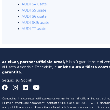
AUDI S4 usate
AUDI S5 usate
AUDI S6 usate
AUDI SQ5 usate
AUDI TT usate
ArielCar, partner Ufficiale Arval,
è la più grande rete di ve
di Usato Aziendale Tracciabile, le
uniche auto a filiera contr
garantita.
Seguici sui Social!
Contattaci in sicurezza: utilizza esclusivamente i canali ufficiali indicati sul n
Prima di effettuare pagamenti, contatta Ariel Car allo 800.911.476. Ti ricord
non pubblica annunci di vendita su Facebook Marketplace e non utilizza nume