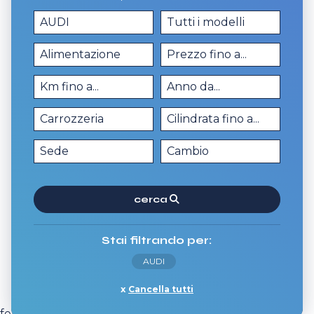
cerca
Stai filtrando per:
AUDI
Cancella tutti
risci e scopri tutti i