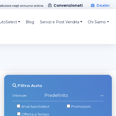
Convenzionati
Dealer
cellulare negli annunci online.
AutoSelect
Blog
Servizi e Post Vendita
Chi Siamo
Filtra
Auto
Ordina per
Arval AutoSelect
Promozioni
Offerta a Tempo