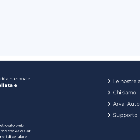
ndita nazionale
Le nostre 
ollata e
Chi siamo
Arval Auto
Supporto
ostro sito web.
iamo che Ariel Car
ri di cellulare