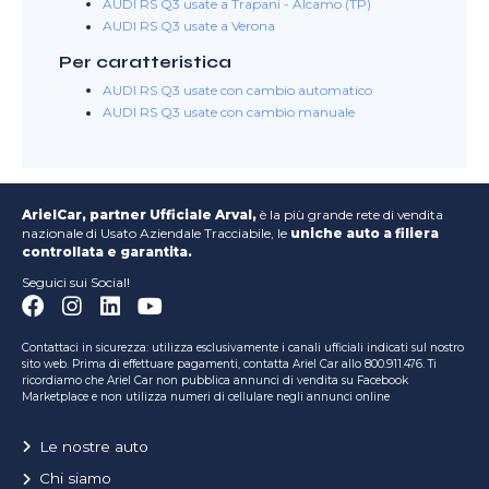
AUDI RS Q3 usate a Trapani - Alcamo (TP)
AUDI RS Q3 usate a Verona
Per caratteristica
AUDI RS Q3 usate con cambio automatico
AUDI RS Q3 usate con cambio manuale
ArielCar, partner Ufficiale Arval,
è la più grande rete di vendita
nazionale di Usato Aziendale Tracciabile, le
uniche auto a filiera
controllata e garantita.
Seguici sui Social!
Contattaci in sicurezza: utilizza esclusivamente i canali ufficiali indicati sul nostro
sito web. Prima di effettuare pagamenti, contatta Ariel Car allo 800.911.476. Ti
ricordiamo che Ariel Car non pubblica annunci di vendita su Facebook
Marketplace e non utilizza numeri di cellulare negli annunci online
Le nostre auto
Chi siamo