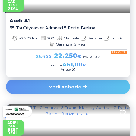
CAR
BEST
DEAL
Audi
A1
35 Tsi Citycarver Admired 5 Porte Berlina
42.202 Km
2021
Manuale
Benzina
Euro 6
Garanzia 12 Mesi
PROMO!
22.250
€
23.400
IVA INCLUSA
461,00
€
oppure
/mese
vedi scheda
ARIEL
CAR
BEST
DEAL