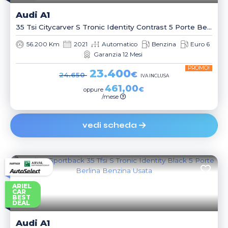
Audi
A1
35 Tsi Citycarver S Tronic Identity Contrast 5 Porte Berlina
56.200 Km
2021
Automatico
Benzina
Euro 6
Garanzia 12 Mesi
PROMO!
23.400
€
24.650
IVA INCLUSA
461,00
€
oppure
/mese
vedi scheda
ARIEL
CAR
BEST
DEAL
Audi
A1