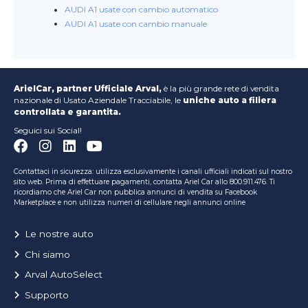
AUDI A1 usate con cambio automatico
AUDI A1 usate con cambio manuale
ArielCar, partner Ufficiale Arval,
è la più grande rete di vendita
nazionale di Usato Aziendale Tracciabile, le
uniche auto a filiera
controllata e garantita.
Seguici sui Social!
Contattaci in sicurezza: utilizza esclusivamente i canali ufficiali indicati sul nostro
sito web. Prima di effettuare pagamenti, contatta Ariel Car allo 800.911.476. Ti
ricordiamo che Ariel Car non pubblica annunci di vendita su Facebook
Marketplace e non utilizza numeri di cellulare negli annunci online
Le nostre auto
Chi siamo
Arval AutoSelect
Supporto