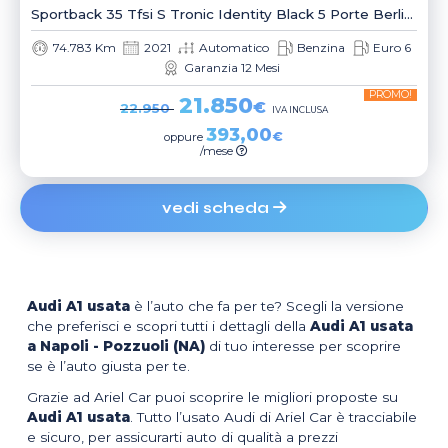
Sportback 35 Tfsi S Tronic Identity Black 5 Porte Berlina
74.783 Km
2021
Automatico
Benzina
Euro 6
Garanzia 12 Mesi
PROMO!
21.850
€
22.950
IVA INCLUSA
393,00
€
oppure
/mese
vedi scheda
Audi A1 usata
è l’auto che fa per te? Scegli la versione
che preferisci e scopri tutti i dettagli della
Audi A1 usata
a Napoli - Pozzuoli (NA)
di tuo interesse per scoprire
se è l’auto giusta per te.
Grazie ad Ariel Car puoi scoprire le migliori proposte su
Audi A1 usata
. Tutto l’usato Audi di Ariel Car è tracciabile
e sicuro, per assicurarti auto di qualità a prezzi