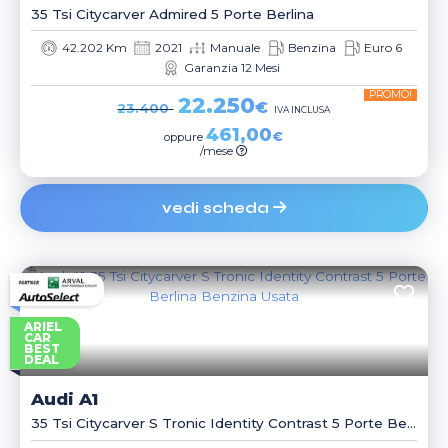
35 Tsi Citycarver Admired 5 Porte Berlina
42.202 Km
2021
Manuale
Benzina
Euro 6
Garanzia 12 Mesi
PROMO!
22.250
€
23.400
IVA INCLUSA
461,00
€
oppure
/mese
vedi scheda
ARIEL
CAR
BEST
DEAL
Audi
A1
35 Tsi Citycarver S Tronic Identity Contrast 5 Porte Berlina