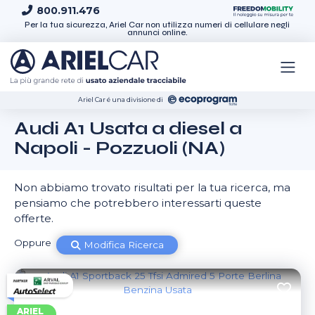
Skip to content
800.911.476
Per la tua sicurezza, Ariel Car non utilizza numeri di cellulare negli
annunci online.
Ariel Car é una divisione di
Audi A1 Usata a diesel a
Napoli - Pozzuoli (NA)
Non abbiamo trovato risultati per la tua ricerca, ma
pensiamo che potrebbero interessarti queste
offerte.
Oppure
Modifica Ricerca
ARIEL