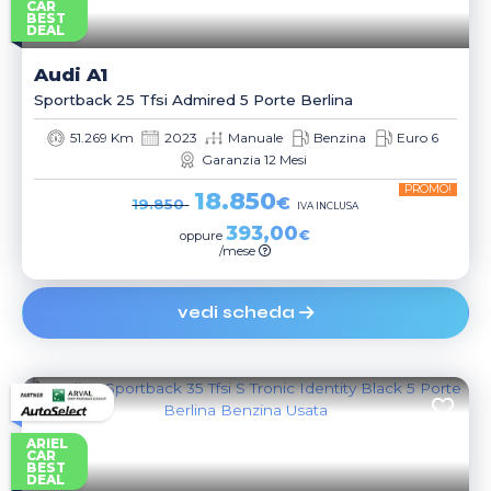
CAR
BEST
DEAL
Audi
A1
Sportback 25 Tfsi Admired 5 Porte Berlina
51.269 Km
2023
Manuale
Benzina
Euro 6
Garanzia 12 Mesi
PROMO!
18.850
€
19.850
IVA INCLUSA
393,00
€
oppure
/mese
vedi scheda
ARIEL
CAR
BEST
DEAL