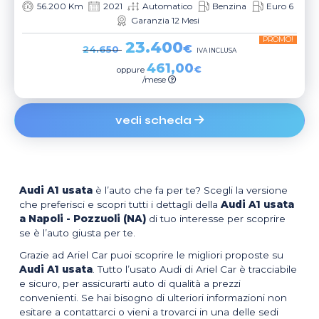
56.200 Km
2021
Automatico
Benzina
Euro 6
Garanzia 12 Mesi
PROMO!
23.400
€
24.650
IVA INCLUSA
461,00
€
oppure
/mese
vedi scheda
Audi A1 usata
è l’auto che fa per te? Scegli la versione
che preferisci e scopri tutti i dettagli della
Audi A1 usata
a Napoli - Pozzuoli (NA)
di tuo interesse per scoprire
se è l’auto giusta per te.
Grazie ad Ariel Car puoi scoprire le migliori proposte su
Audi A1 usata
. Tutto l’usato Audi di Ariel Car è tracciabile
e sicuro, per assicurarti auto di qualità a prezzi
convenienti. Se hai bisogno di ulteriori informazioni non
esitare a contattarci o vieni a trovarci in una delle sedi