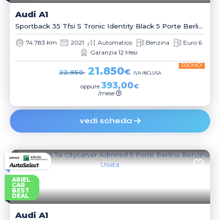
Audi
A1
Sportback 35 Tfsi S Tronic Identity Black 5 Porte Berlina
74.783 Km
2021
Automatico
Benzina
Euro 6
Garanzia 12 Mesi
PROMO!
21.850
€
22.950
IVA INCLUSA
393,00
€
oppure
/mese
vedi scheda
ARIEL
CAR
BEST
DEAL
Audi
A1