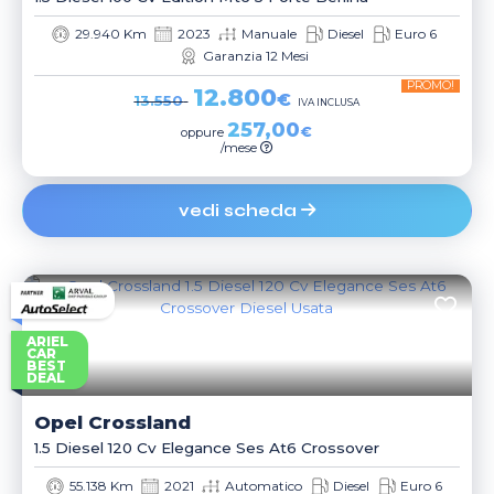
29.940 Km
2023
Manuale
Diesel
Euro 6
Garanzia 12 Mesi
PROMO!
12.800
€
13.550
IVA INCLUSA
257,00
€
oppure
/mese
vedi scheda
ARIEL
CAR
BEST
DEAL
Opel
Crossland
1.5 Diesel 120 Cv Elegance Ses At6 Crossover
55.138 Km
2021
Automatico
Diesel
Euro 6