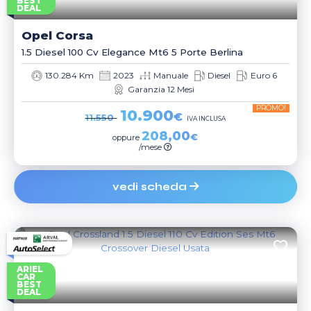
BEST
DEAL
Opel
Corsa
1.5 Diesel 100 Cv Elegance Mt6 5 Porte Berlina
130.284 Km
2023
Manuale
Diesel
Euro 6
Garanzia 12 Mesi
PROMO!
10.900
€
11.550
IVA INCLUSA
208,00
€
oppure
/mese
vedi scheda
ARIEL
CAR
BEST
DEAL