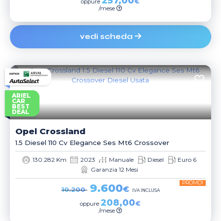
257,00
€
oppure
/mese
vedi scheda
ARIEL
CAR
BEST
DEAL
Opel
Crossland
1.5 Diesel 110 Cv Elegance Ses Mt6 Crossover
130.282 Km
2023
Manuale
Diesel
Euro 6
Garanzia 12 Mesi
PROMO!
9.600
€
10.200
IVA INCLUSA
208,00
€
oppure
/mese