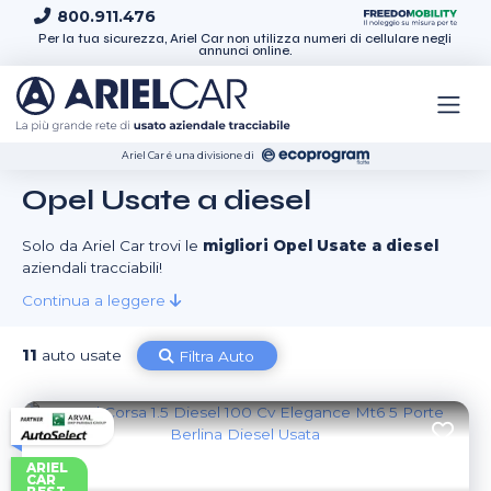
Skip to content
800.911.476
Per la tua sicurezza, Ariel Car non utilizza numeri di cellulare negli
annunci online.
Ariel Car é una divisione di
Opel Usate a diesel
Solo da Ariel Car trovi le
migliori Opel Usate a diesel
aziendali tracciabili!
Continua a leggere
11
auto usate
Filtra Auto
ARIEL
CAR