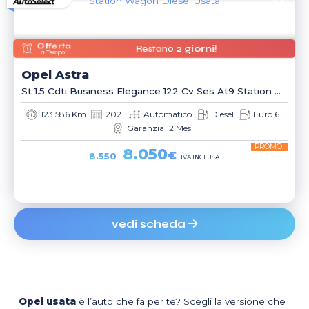
Offerta
Restano
2 giorni
!
a Tempo!
Opel
Astra
St 1.5 Cdti Business Elegance 122 Cv Ses At9 Station Wagon
123.586 Km
2021
Automatico
Diesel
Euro 6
Garanzia 12 Mesi
PROMO!
8.050
€
8.550
IVA INCLUSA
vedi scheda
Opel usata
è l’auto che fa per te? Scegli la versione che