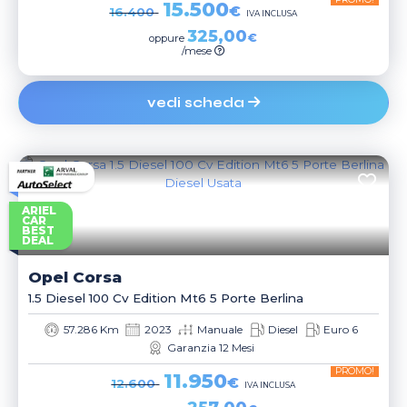
15.500
€
16.400
IVA INCLUSA
325,00
€
oppure
/mese
vedi scheda
ARIEL
CAR
BEST
DEAL
Opel
Corsa
1.5 Diesel 100 Cv Edition Mt6 5 Porte Berlina
57.286 Km
2023
Manuale
Diesel
Euro 6
Garanzia 12 Mesi
PROMO!
11.950
€
12.600
IVA INCLUSA