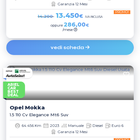
Garanzia 12 Mesi
PROMO!
13.450
€
14.200
IVA INCLUSA
286,00
€
oppure
/mese
vedi scheda
ARIEL
CAR
BEST
DEAL
Opel
Mokka
1.5 110 Cv Elegance Mt6 Suv
64.456 Km
2023
Manuale
Diesel
Euro 6
Garanzia 12 Mesi
PROMO!