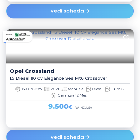
vedi scheda
Opel
Crossland
1.5 Diesel 110 Cv Elegance Ses Mt6 Crossover
159.676 Km
2021
Manuale
Diesel
Euro 6
Garanzia 12 Mesi
9.500
€
IVA INCLUSA
vedi scheda