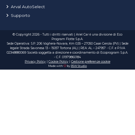
Arval AutoSelect
Supporto
© Copyright 2026 - Tutti i diritti riservati | Ariel Car è una divisione di Eco
Program Flotte S.p.A.
Sede Operativa: S.P. 206 Voghera-Novara, Km 0,55 – 27050 Casei Gerola (PV) | Sede
legale Strada Savonesa 13 – 15057 Tortona (AL) | REA: AL – 247957 - C.F. e P.IVA
02348880069 Società soggetta a direzione e coordinamento di Ecoprogram S.p.A.
- C.F. 01979860184
Privacy Policy
|
Cookie Policy
|
Gestione preferenze cookie
Made with
by
RSW Studio