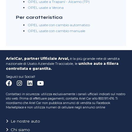
OPEL usate a Trapani - Alcamo (TP)
OPEL usate a Verona
Per caratteristica
OPEL usate con cambio automatico
OPEL usate con cambio manuale
ArielCar, partner Ufficiale Arval,
è la più grande rete di vendita
nazionale di Usato Aziendale Tracciabile, le
uniche auto a filiera
controllata e garantita.
Seguici sui Social!
Contattaci in sicurezza: utilizza esclusivamente i canali ufficiali indicati sul nostro
sito web. Prima di effettuare pagamenti, contatta Ariel Car allo 800.911.476. Ti
ricordiamo che Ariel Car non pubblica annunci di vendita su Facebook
Marketplace e non utilizza numeri di cellulare negli annunci online
Le nostre auto
Chi siamo