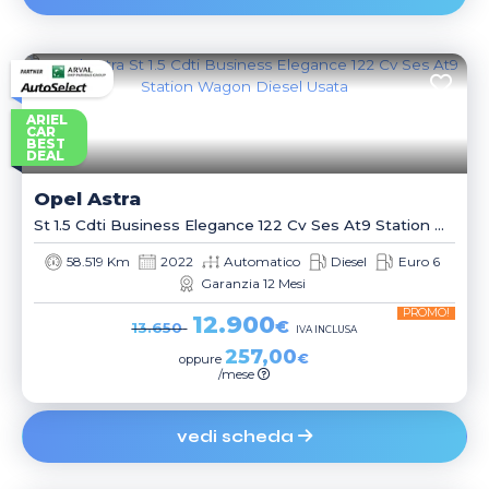
ARIEL
CAR
BEST
DEAL
Opel
Astra
St 1.5 Cdti Business Elegance 122 Cv Ses At9 Station Wagon
58.519 Km
2022
Automatico
Diesel
Euro 6
Garanzia 12 Mesi
PROMO!
12.900
€
13.650
IVA INCLUSA
257,00
€
oppure
/mese
vedi scheda