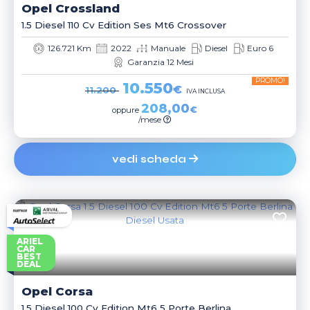
Opel
Crossland
1.5 Diesel 110 Cv Edition Ses Mt6 Crossover
126.721 Km
2022
Manuale
Diesel
Euro 6
Garanzia 12 Mesi
PROMO!
10.550
€
11.200
IVA INCLUSA
208,00
€
oppure
/mese
vedi scheda
ARIEL
CAR
BEST
DEAL
Opel
Corsa
1.5 Diesel 100 Cv Edition Mt6 5 Porte Berlina