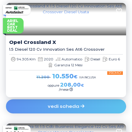
ARIEL
CAR
BEST
DEAL
Opel
Crossland X
1.5 Diesel 120 Cv Innovation Ses At6 Crossover
94.305 Km
2020
Automatico
Diesel
Euro 6
Garanzia 12 Mesi
PROMO!
10.550
€
11.200
IVA INCLUSA
208,00
€
oppure
/mese
vedi scheda