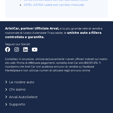
OPEL ASTRA usate con cambio manuale
ArielCar, partner Ufficiale Arval,
è la più grande rete di vendita
nazionale di Usato Aziendale Tracciabile, le
uniche auto a filiera
controllata e garantita.
Seguici sui Social!
Contattaci in sicurezza: utilizza esclusivamente i canali ufficiali indicati sul nostro
sito web. Prima di effettuare pagamenti, contatta Ariel Car allo 800.911.476. Ti
ricordiamo che Ariel Car non pubblica annunci di vendita su Facebook
Marketplace e non utilizza numeri di cellulare negli annunci online
Le nostre auto
Chi siamo
Arval AutoSelect
Supporto