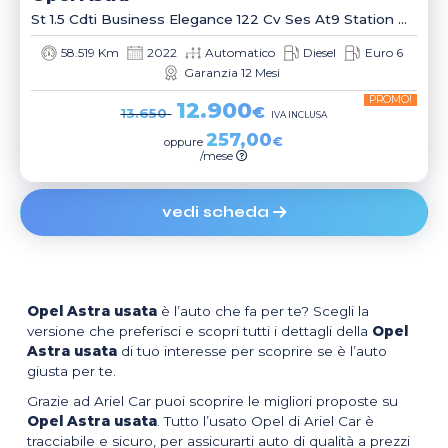
St 1.5 Cdti Business Elegance 122 Cv Ses At9 Station Wagon
58.519 Km
2022
Automatico
Diesel
Euro 6
Garanzia 12 Mesi
PROMO!
12.900
€
13.650
IVA INCLUSA
257,00
€
oppure
/mese
vedi scheda
Opel Astra usata
è l’auto che fa per te? Scegli la
versione che preferisci e scopri tutti i dettagli della
Opel
Astra usata
di tuo interesse per scoprire se è l’auto
giusta per te.
Grazie ad Ariel Car puoi scoprire le migliori proposte su
Opel Astra usata
. Tutto l’usato Opel di Ariel Car è
tracciabile e sicuro, per assicurarti auto di qualità a prezzi