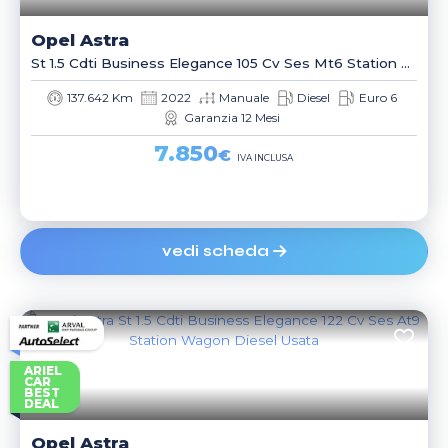
Opel
Astra
St 1.5 Cdti Business Elegance 105 Cv Ses Mt6 Station Wagon
137.642 Km
2022
Manuale
Diesel
Euro 6
Garanzia 12 Mesi
7.850
€
IVA INCLUSA
vedi scheda
ARIEL
CAR
BEST
DEAL
Opel
Astra