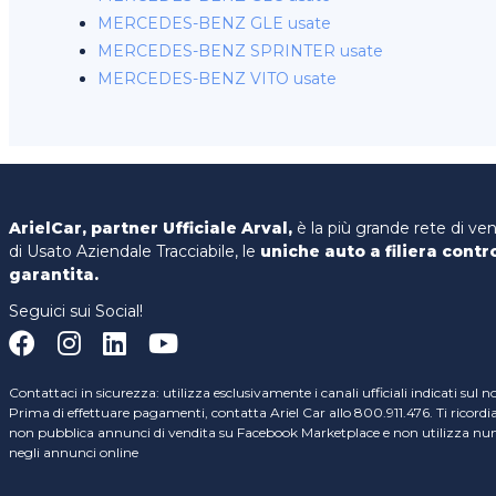
MERCEDES-BENZ GLE usate
MERCEDES-BENZ SPRINTER usate
MERCEDES-BENZ VITO usate
ArielCar, partner Ufficiale Arval,
è la più grande rete di ve
di Usato Aziendale Tracciabile, le
uniche auto a filiera contr
garantita.
Seguici sui Social!
Contattaci in sicurezza: utilizza esclusivamente i canali ufficiali indicati sul n
Prima di effettuare pagamenti, contatta Ariel Car allo 800.911.476. Ti ricord
non pubblica annunci di vendita su Facebook Marketplace e non utilizza nume
negli annunci online