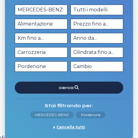
cerca
Stai filtrando per:
MERCEDES-BENZ
Pordenone
Cancella tutti
erisci e scopri tutti i