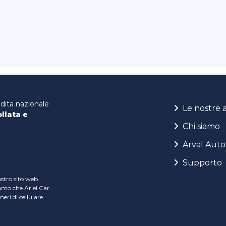
ndita nazionale
Le nostre 
ollata e
Chi siamo
Arval Auto
Supporto
ostro sito web.
iamo che Ariel Car
ri di cellulare