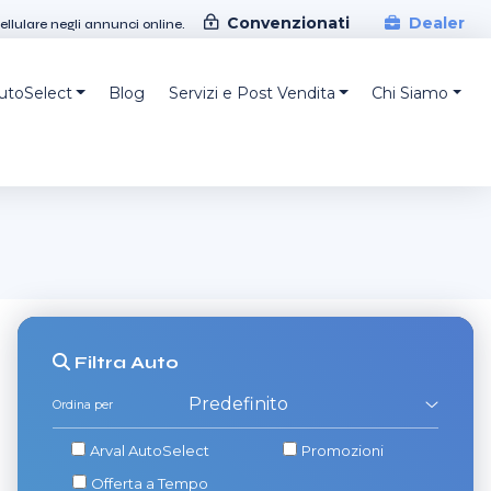
Convenzionati
Dealer
cellulare negli annunci online.
AutoSelect
Blog
Servizi e Post Vendita
Chi Siamo
Filtra
Auto
Ordina per
Arval AutoSelect
Promozioni
Offerta a Tempo