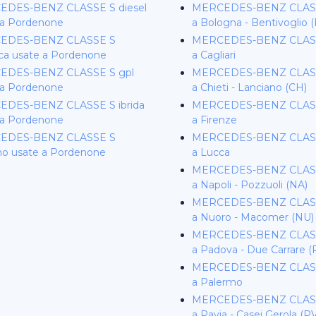
DES-BENZ CLASSE S diesel
MERCEDES-BENZ CLASS
 a Pordenone
a Bologna - Bentivoglio 
EDES-BENZ CLASSE S
MERCEDES-BENZ CLASS
ica usate a Pordenone
a Cagliari
EDES-BENZ CLASSE S gpl
MERCEDES-BENZ CLASS
 a Pordenone
a Chieti - Lanciano (CH)
DES-BENZ CLASSE S ibrida
MERCEDES-BENZ CLASS
 a Pordenone
a Firenze
EDES-BENZ CLASSE S
MERCEDES-BENZ CLASS
o usate a Pordenone
a Lucca
MERCEDES-BENZ CLASS
a Napoli - Pozzuoli (NA)
MERCEDES-BENZ CLASS
a Nuoro - Macomer (NU)
MERCEDES-BENZ CLASS
a Padova - Due Carrare (
MERCEDES-BENZ CLASS
a Palermo
MERCEDES-BENZ CLASS
a Pavia - Casei Gerola (P