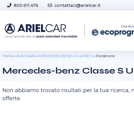
Skip to content
800.911.476
contattaci@arielcar.it
Sedi e Orari
Una divi
Home
»
Auto Usate
»
MERCEDES-BENZ
»
CLASSE S
»
Pordenone
Mercedes-benz Classe S U
Non abbiamo trovato risultati per la tua ricerca
offerte.