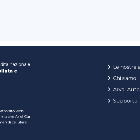
ndita nazionale
Le nostre 
ollata e
Chi siamo
Arval Auto
Supporto
ostro sito web.
iamo che Ariel Car
ri di cellulare