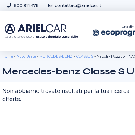
Skip to content
800.911.476
contattaci@arielcar.it
Sedi e Orari
Una divi
Home
»
Auto Usate
»
MERCEDES-BENZ
»
CLASSE S
»
Napoli - Pozzuoli (NA
Mercedes-benz Classe S Us
Non abbiamo trovato risultati per la tua ricerca
offerte.