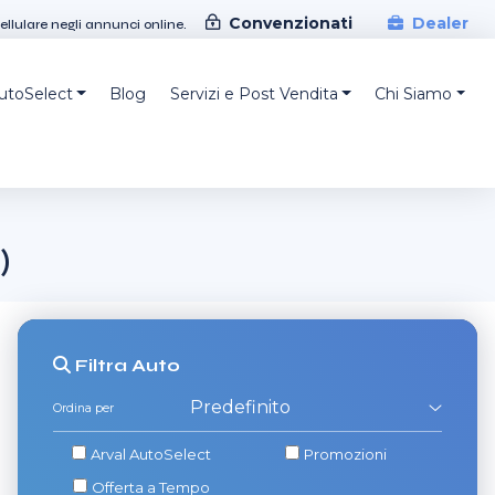
Convenzionati
Dealer
cellulare negli annunci online.
AutoSelect
Blog
Servizi e Post Vendita
Chi Siamo
)
Filtra
Auto
Ordina per
Arval AutoSelect
Promozioni
Offerta a Tempo