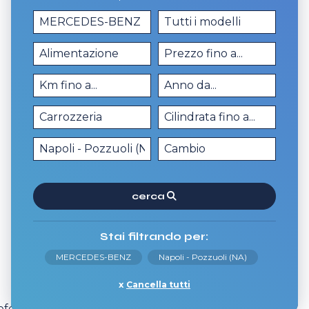
cerca
Stai filtrando per:
MERCEDES-BENZ
Napoli - Pozzuoli (NA)
Cancella tutti
erisci e scopri tutti i