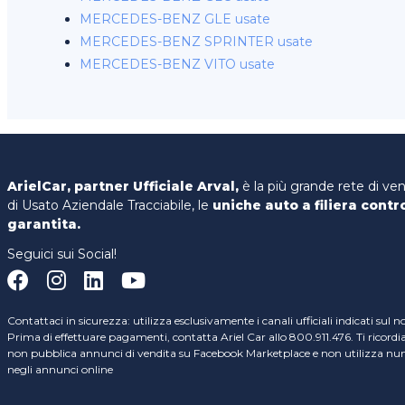
MERCEDES-BENZ GLE usate
MERCEDES-BENZ SPRINTER usate
MERCEDES-BENZ VITO usate
ArielCar, partner Ufficiale Arval,
è la più grande rete di ve
di Usato Aziendale Tracciabile, le
uniche auto a filiera contr
garantita.
Seguici sui Social!
Contattaci in sicurezza: utilizza esclusivamente i canali ufficiali indicati sul n
Prima di effettuare pagamenti, contatta Ariel Car allo 800.911.476. Ti ricord
non pubblica annunci di vendita su Facebook Marketplace e non utilizza nume
negli annunci online